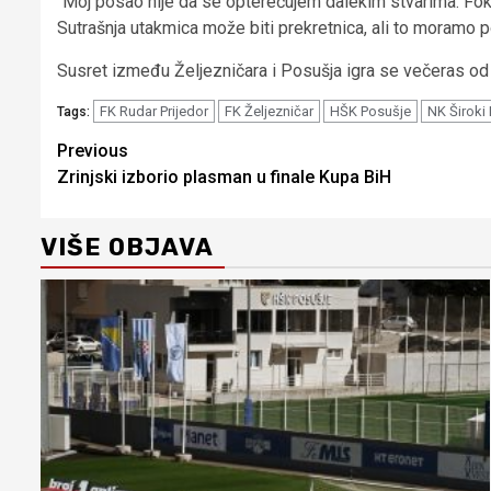
“Moj posao nije da se opterećujem dalekim stvarima. Fokus 
Sutrašnja utakmica može biti prekretnica, ali to moramo po
Susret između Željezničara i Posušja igra se večeras od 
FK Rudar Prijedor
FK Željezničar
HŠK Posušje
NK Široki 
Tags:
Continue
Previous
Zrinjski izborio plasman u finale Kupa BiH
Reading
VIŠE OBJAVA