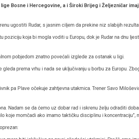
ige Bosne i Hercegovine, a i Široki Brijeg i Željezničar ima
nu ugostiti Rudar, s jasnim ciljem da prekine niz slabijih rezultat
 poziciju koja bi mogla voditi u Europu, dok je Rudar na dnu ljestv
ualnom pobjedom znatno povećali izglede za ostanak u ligi.
alje gleda prema vrhu i nada se uključivanju u borbu za Europu. Z
tivnik pa Plave očekuje zahtjevna utakmica. Trener Savo Milošev
tona. Nadam se da ćemo uz dobar rad i iskrenu želju odraditi doba
ilo koje momčadi ako imamo taktičku disciplinu i koncentraciju”, n
 oprezan: