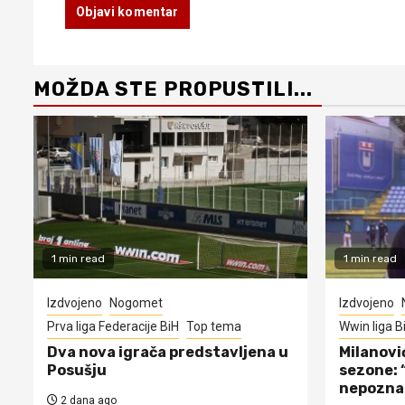
MOŽDA STE PROPUSTILI...
1 min read
1 min read
Izdvojeno
Nogomet
Izdvojeno
Prva liga Federacije BiH
Top tema
Wwin liga B
Dva nova igrača predstavljena u
Milanovi
Posušju
sezone: 
nepozna
2 dana ago