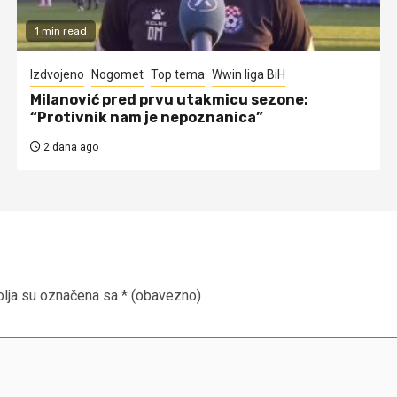
1 min read
Izdvojeno
Nogomet
Top tema
Wwin liga BiH
Milanović pred prvu utakmicu sezone:
“Protivnik nam je nepoznanica”
2 dana ago
lja su označena sa
* (obavezno)