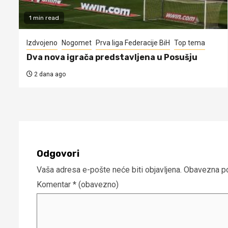
1 min read
Izdvojeno
Nogomet
Prva liga Federacije BiH
Top tema
Dva nova igrača predstavljena u Posušju
2 dana ago
Odgovori
Vaša adresa e-pošte neće biti objavljena.
Obavezna po
Komentar
* (obavezno)