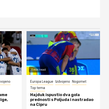
1 min read
dvojeno
Europa League
Izdvojeno
Nogomet
Top tema
rame
Hajduk ispustio dva gola
lige,
prednosti s Poljuda i nastradao
na Cipru