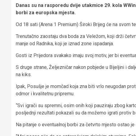
Danas su na rasporedu dvije utakmice 29. kola WWin l
borbi za europska mjesta.
Od 18 sati (Arena 1 Premium) Široki Brijeg će na svom tere
Trenutačno zaostaju dva boda za Veležom, koji drži četvrtu
manje od Radnika, koji je iznad zone ispadanja.
Gosti iz Prijedora svakako imaju svoj motiv, jer bi event
S druge strane, Željezničar nakon pobjede u Bijeljini i d
na kiks.
Ipak, Posušje je momčad koja zna biti vrlo neugodan pro
odmor i kvalitetnu pripremu.
“Svi igrači su spremni, osim onih koji pauziraju zbog kar
posljednji rezultati pokazali su da možemo igrati protiv b
Na pitanje o eventualnoj borbi za četvrto mjesto ostao je