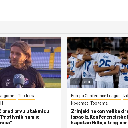
2 min read
Nogomet
Top tema
Europa Conference League
Iz
iH
Nogomet
Top tema
ć pred prvu utakmicu
Zrinjski nakon velike d
“Protivnik nam je
ispao iz Konferencijske 
nica”
kapetan Bilbija tragičar