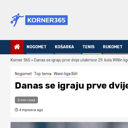
Skip
to
content
NOGOMET
KOŠARKA
TENIS
RUKOMET
Korner 365
»
Danas se igraju prve dvije utakmice 29. kola WWin lig
Nogomet
Top tema
Wwin liga BiH
Danas se igraju prve dvij
2 min read
4 mjeseca ago