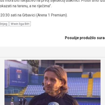
mora biti isključivo na prvoj sljedećoj utakmici. Prošli smo izuze
kazati na terenu, a ne riječima”.
20:30 sati na Grbavici (Arena 1 Premium).
Brijeg
Wwin liga BiH
Posušje produžilo sura