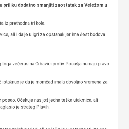
ju priliku dodatno smanjiti zaostatak za Veležom u
a iz prethodna tri kola.
ice, ali i dalje u igri za opstanak jer ima šest bodova
bog toga večeras na Grbavici protiv Posušja nemaju pravo
ić istaknuo je da je momčad imala dovoljno vremena za
r posao. Očekuje nas još jedna teška utakmica, ali
aglasio je strateg Plavih.