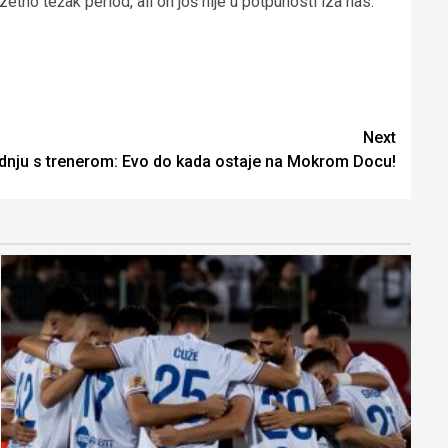
tno težak period, ali on još nije u potpunosti iza nas.
Next
dnju s trenerom: Evo do kada ostaje na Mokrom Docu!