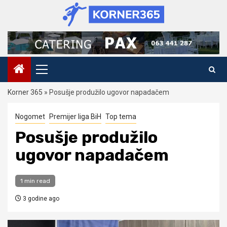
Skip
to
content
Primary
Menu
Korner 365
»
Posušje produžilo ugovor napadačem
Nogomet
Premijer liga BiH
Top tema
Posušje produžilo
ugovor napadačem
1 min read
3 godine ago