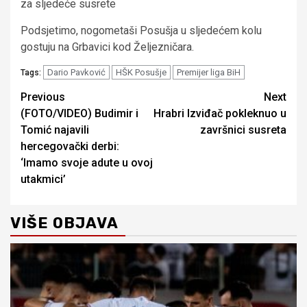
za sljedeće susrete
Podsjetimo, nogometaši Posušja u sljedećem kolu
gostuju na Grbavici kod Željezničara.
Dario Pavković
HŠK Posušje
Premijer liga BiH
Tags:
Continue
Previous
Next
(FOTO/VIDEO) Budimir i
Hrabri Izviđač pokleknuo u
Reading
Tomić najavili
završnici susreta
hercegovački derbi:
‘Imamo svoje adute u ovoj
utakmici’
VIŠE OBJAVA