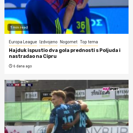
1 min read
Europa League
Izdvojeno
Nogomet
Top tema
Hajduk ispustio dva gola prednosti s Poljuda i
nastradao na Cipru
6 dana ago