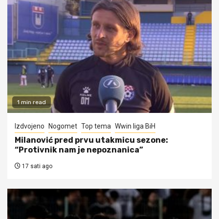
1 min read
Izdvojeno
Nogomet
Top tema
Wwin liga BiH
Milanović pred prvu utakmicu sezone:
“Protivnik nam je nepoznanica”
17 sati ago