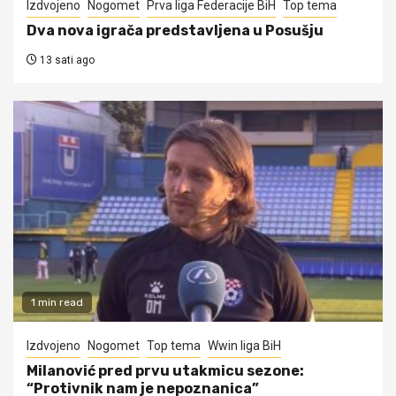
Izdvojeno
Nogomet
Prva liga Federacije BiH
Top tema
Dva nova igrača predstavljena u Posušju
13 sati ago
1 min read
Izdvojeno
Nogomet
Top tema
Wwin liga BiH
Milanović pred prvu utakmicu sezone:
“Protivnik nam je nepoznanica”