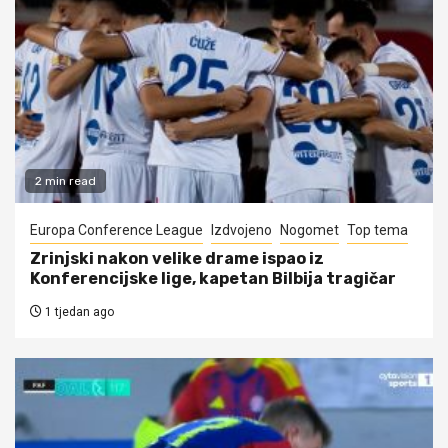
2 min read
Europa Conference League
Izdvojeno
Nogomet
Top tema
Zrinjski nakon velike drame ispao iz
Konferencijske lige, kapetan Bilbija tragičar
1 tjedan ago