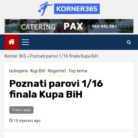
Skip
to
content
Primary
Menu
Korner 365
»
Poznati parovi 1/16 finala Kupa BiH
Izdvojeno
Kup BiH
Nogomet
Top tema
Poznati parovi 1/16
finala Kupa BiH
1 min read
10 mjeseci ago