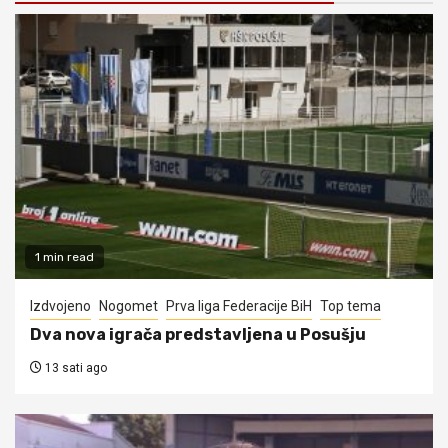
1 min read
Izdvojeno
Nogomet
Prva liga Federacije BiH
Top tema
Dva nova igrača predstavljena u Posušju
13 sati ago