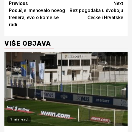
Continue
Previous
Next
Posušje imenovalo novog
Bez pogodaka u dvoboju
Reading
trenera, evo o kome se
Češke i Hrvatske
radi
VIŠE OBJAVA
1 min read