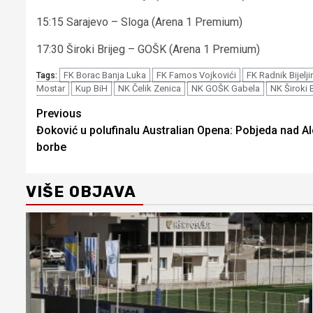
15:15 Sarajevo – Sloga (Arena 1 Premium)
17:30 Široki Brijeg – GOŠK (Arena 1 Premium)
FK Borac Banja Luka
FK Famos Vojkovići
FK Radnik Bijelji
Tags:
Mostar
Kup BiH
NK Čelik Zenica
NK GOŠK Gabela
NK Široki 
Continue
Previous
Đoković u polufinalu Australian Opena: Pobjeda nad A
Reading
borbe
VIŠE OBJAVA