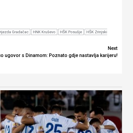
vijezda Gradačac
HNK Kruševo
HŠK Posušje
HŠK Zrinjski
Next
o ugovor s Dinamom: Poznato gdje nastavlja karijeru!