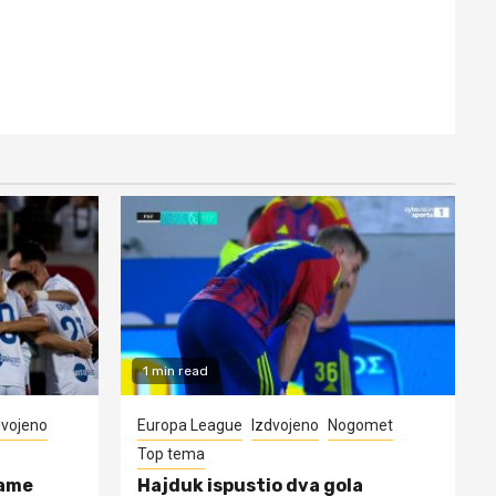
1 min read
dvojeno
Europa League
Izdvojeno
Nogomet
Top tema
rame
Hajduk ispustio dva gola