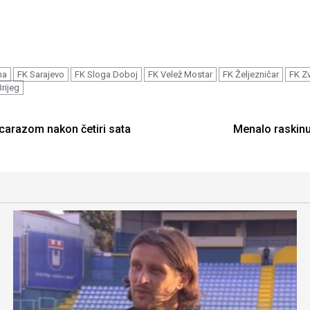
na
FK Sarajevo
FK Sloga Doboj
FK Velež Mostar
FK Željezničar
FK Z
Brijeg
lcarazom nakon četiri sata
Menalo raskinu