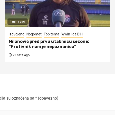
1 min read
Izdvojeno
Nogomet
Top tema
Wwin liga BiH
Milanović pred prvu utakmicu sezone:
“Protivnik nam je nepoznanica”
22 sata ago
lja su označena sa
* (obavezno)