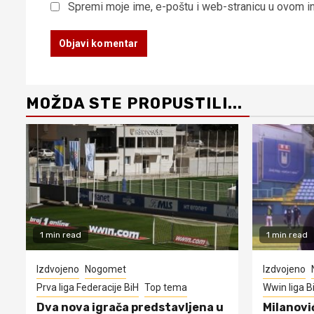
Spremi moje ime, e-poštu i web-stranicu u ovom i
MOŽDA STE PROPUSTILI...
1 min read
1 min read
Izdvojeno
Nogomet
Izdvojeno
Prva liga Federacije BiH
Top tema
Wwin liga B
Dva nova igrača predstavljena u
Milanovi