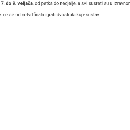
 7. do 9. veljača
, od petka do nedjelje, a svi susreti su u izrav
 će se od četvrtfinala igrati dvostruki kup-sustav.