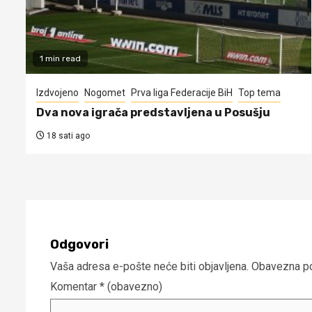
1 min read
Izdvojeno
Nogomet
Prva liga Federacije BiH
Top tema
Dva nova igrača predstavljena u Posušju
18 sati ago
Odgovori
Vaša adresa e-pošte neće biti objavljena.
Obavezna po
Komentar
* (obavezno)