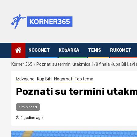
Skip
to
content
NOGOMET
KOŠARKA
TENIS
RUKOMET
Korner 365
»
Poznati su termini utakmica 1/8 finala Kupa BiH, svi 
Izdvojeno
Kup BiH
Nogomet
Top tema
Poznati su termini utakmi
1 min read
2 godine ago