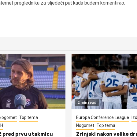
nternet pregledniku za sljedeći put kada budem komentirao.
2 min read
Nogomet
Top tema
Europa Conference League
Iz
iH
Nogomet
Top tema
ć pred prvu utakmicu
Zrinjski nakon velike d