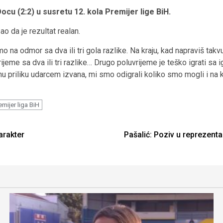
cu (2:2) u susretu 12. kola Premijer lige BiH.
o da je rezultat realan.
na odmor sa dva ili tri gola razlike. Na kraju, kad napraviš takv
ijeme sa dva ili tri razlike… Drugo poluvrijeme je teško igrati sa
u priliku udarcem izvana, mi smo odigrali koliko smo mogli i na 
emijer liga BiH
arakter
Pašalić: Poziv u reprezentac