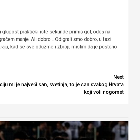
u glupost praktički iste sekunde primiš gol, odeš na
 igračem manje. Ali dobro… Odigrali smo dobro, u fazi
kraju, kad se sve oduzme i zbroji, mislim da je pošteno
Next
iju mi je najveći san, svetinja, to je san svakog Hrvata
koji voli nogomet