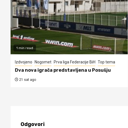
1 min read
Izdvojeno
Nogomet
Prva liga Federacije BiH
Top tema
Dva nova igrača predstavljena u Posušju
21 sat ago
Odgovori