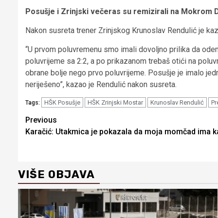
Posušje i Zrinjski večeras su remizirali na Mokrom Do
Nakon susreta trener Zrinjskog Krunoslav Rendulić je kaza
“U prvom poluvremenu smo imali dovoljno prilika da odemo 
poluvrijeme sa 2:2, a po prikazanom trebaš otići na poluvr
obrane bolje nego prvo poluvrijeme. Posušje je imalo jedn
neriješeno”, kazao je Rendulić nakon susreta.
HŠK Posušje
HŠK Zrinjski Mostar
Krunoslav Rendulić
Pr
Tags:
Continue
Previous
Karačić: Utakmica je pokazala da moja momčad ima k
Reading
VIŠE OBJAVA