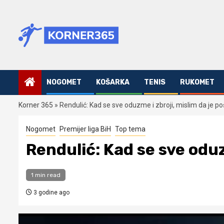
Skip
to
content
NOGOMET
KOŠARKA
TENIS
RUKOMET
Korner 365
»
Rendulić: Kad se sve oduzme i zbroji, mislim da je p
Nogomet
Premijer liga BiH
Top tema
Rendulić: Kad se sve oduz
1 min read
3 godine ago