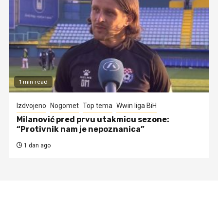
1 min read
Izdvojeno
Nogomet
Top tema
Wwin liga BiH
Milanović pred prvu utakmicu sezone:
“Protivnik nam je nepoznanica”
1 dan ago