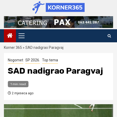
Skip
to
content
Primary
Menu
Korner 365
»
SAD nadigrao Paragvaj
Nogomet
SP 2026.
Top tema
SAD nadigrao Paragvaj
1 min read
2 mjeseca ago