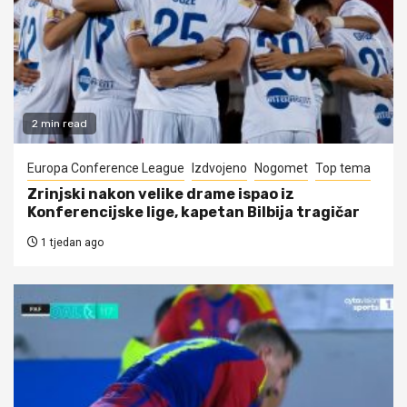
2 min read
Europa Conference League
Izdvojeno
Nogomet
Top tema
Zrinjski nakon velike drame ispao iz
Konferencijske lige, kapetan Bilbija tragičar
1 tjedan ago