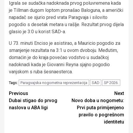
Igrala se sudačka nadoknada prvog poluvremena kada
je Tillman dugom loptom pronašao Baloguna, a američki
napadač se sjurio pred vrata Paragvaja i silovito
pogodio s desetak metara u rašlje. Rezultat prvog dijela
glasio je 3:0 u korist SAD-a.
U 73. minuti Enciso je asistirao, a Mauricio pogodio za
smanjenje rezultata na 3:1 u ovom dvoboju. Međutim,
domaćin je do kraja povećao vodstvo u sudačkoj
nadoknadi kada je Giovanni Reyna sjajno pogodio
vanjskom s ruba šesnaesterca.
Paragvajska nogometna reprezentacija
SAD
SP 2026.
Tags:
Continue
Previous
Next
Dubai stigao do prvog
Novo doba u nogometu:
Reading
naslova u ABA ligi
Prvi puta primijenjeno
pravilo o pogrešnom
identitetu