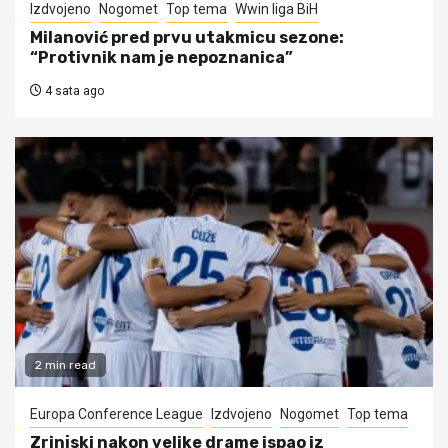
Izdvojeno
Nogomet
Top tema
Wwin liga BiH
Milanović pred prvu utakmicu sezone:
“Protivnik nam je nepoznanica”
4 sata ago
2 min read
Europa Conference League
Izdvojeno
Nogomet
Top tema
Zrinjski nakon velike drame ispao iz