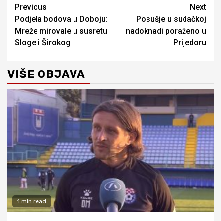
Continue
Previous
Next
Podjela bodova u Doboju:
Posušje u sudačkoj
Reading
Mreže mirovale u susretu
nadoknadi poraženo u
Sloge i Širokog
Prijedoru
VIŠE OBJAVA
1 min read