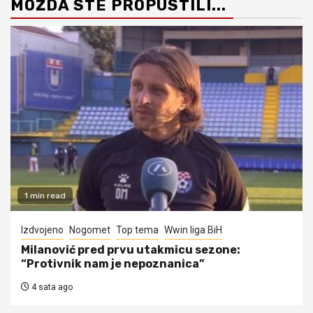
MOŽDA STE PROPUSTILI...
1 min read
Izdvojeno
Nogomet
Top tema
Wwin liga BiH
Milanović pred prvu utakmicu sezone:
“Protivnik nam je nepoznanica”
4 sata ago