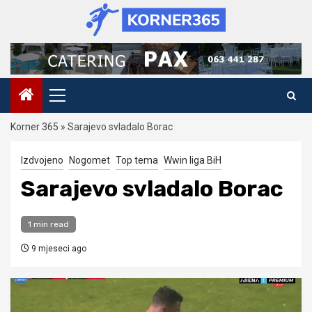
Skip
to
content
Primary
Menu
Korner 365
»
Sarajevo svladalo Borac
Izdvojeno
Nogomet
Top tema
Wwin liga BiH
Sarajevo svladalo Borac
1 min read
9 mjeseci ago