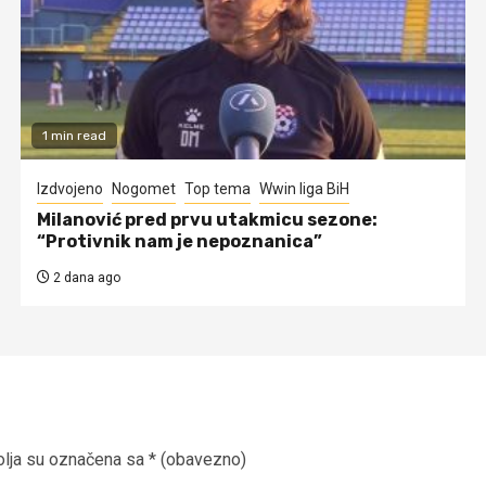
1 min read
Izdvojeno
Nogomet
Top tema
Wwin liga BiH
Milanović pred prvu utakmicu sezone:
“Protivnik nam je nepoznanica”
2 dana ago
lja su označena sa
* (obavezno)