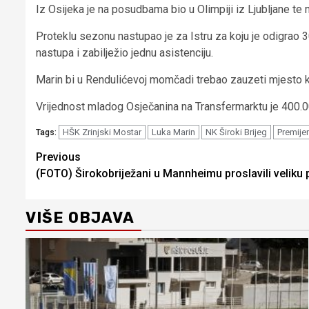
Iz Osijeka je na posudbama bio u Olimpiji iz Ljubljane t
Proteklu sezonu nastupao je za Istru za koju je odigrao 
nastupa i zabilježio jednu asistenciju.
Marin bi u Rendulićevoj momčadi trebao zauzeti mjesto ko
Vrijednost mladog Osječanina na Transfermarktu je 400.0
HŠK Zrinjski Mostar
Luka Marin
NK Široki Brijeg
Premijer
Tags:
Continue
Previous
(FOTO) Širokobriježani u Mannheimu proslavili veliku
Reading
VIŠE OBJAVA