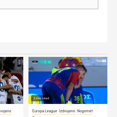
1 min read
dvojeno
Europa League
Izdvojeno
Nogomet