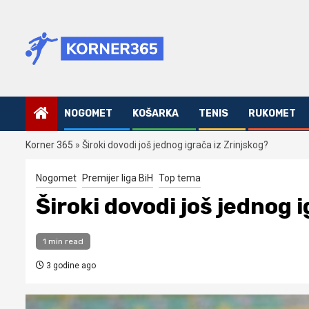
Skip
to
content
NOGOMET
KOŠARKA
TENIS
RUKOMET
Korner 365
»
Široki dovodi još jednog igrača iz Zrinjskog?
Nogomet
Premijer liga BiH
Top tema
Široki dovodi još jednog 
1 min read
3 godine ago