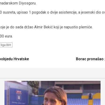
e madarskom Diyosgoru.
30 susreta, upisao 1 pogodak o dvije asistencije, a jesenski dio 
je je do sada držao Almir Bekić koji je napustio plemiće.
00 eura.
 liga BiH
 pobjedu Hrvatske
Borac pronašao 