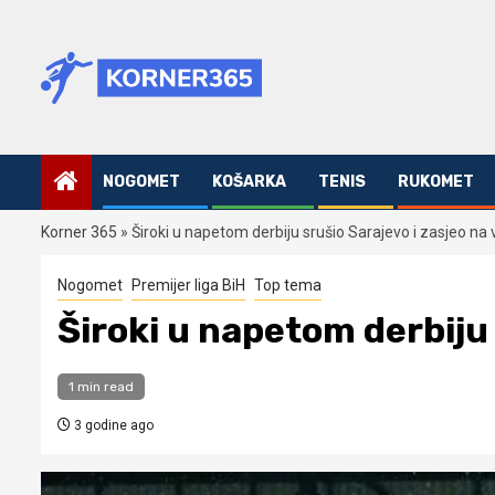
Skip
to
content
NOGOMET
KOŠARKA
TENIS
RUKOMET
Korner 365
»
Široki u napetom derbiju srušio Sarajevo i zasjeo na v
Nogomet
Premijer liga BiH
Top tema
Široki u napetom derbiju 
1 min read
3 godine ago