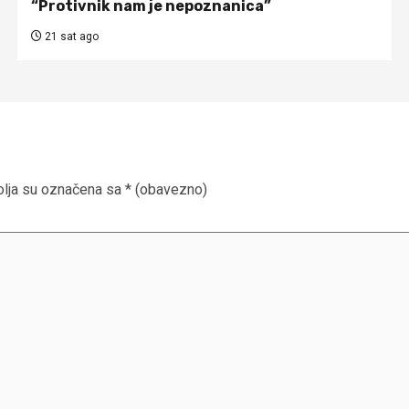
“Protivnik nam je nepoznanica”
21 sat ago
lja su označena sa
* (obavezno)