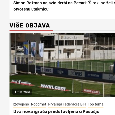
Simon Rožman najavio derbi na Pecari: ‘Široki se želi
Reading
otvorenu utakmicu’
VIŠE OBJAVA
1 min read
Izdvojeno
Nogomet
Prva liga Federacije BiH
Top tema
Dva nova igrača predstavljena u Posušju