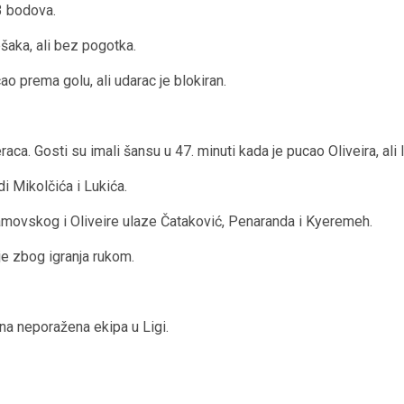
3 bodova.
šaka, ali bez pogotka.
ao prema golu, ali udarac je blokiran.
. Gosti su imali šansu u 47. minuti kada je pucao Oliveira, ali l
i Mikolčića i Lukića.
vramovskog i Oliveire ulaze Čataković, Penaranda i Kyeremeh.
je zbog igranja rukom.
ina neporažena ekipa u Ligi.