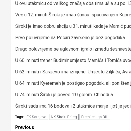
U ovu utakmicu od velikog značaja oba tima ušla su po 1
Već u 12. minuti Široki je imao šansu ispucavanjem Kupre
Široki je imao dobru akciju u 31. minuti kada je Mamić puc
Prvo poluvrijeme na Pecari završeno je bez pogodaka.
Drugo poluvrijeme se uglavnom igralo između šesnaesteraca
U 60. minuti trener Budimir umjesto Mamića i Tomića uvod
U 62. minuti i Sarajevo ima izmjene. Umjesto Ziljkića, A
U 64. minuti Kyeremeh je postigao pogodak, ali poništen 
U 74. minuti Široki je poveo 1:0 golom Chinedua.
Široki sada ima 16 bodova i 2 utakmice manje i još je jed
FK Sarajevo
NK Široki Brijeg
Premijer liga BiH
Tags:
Continue
Previous