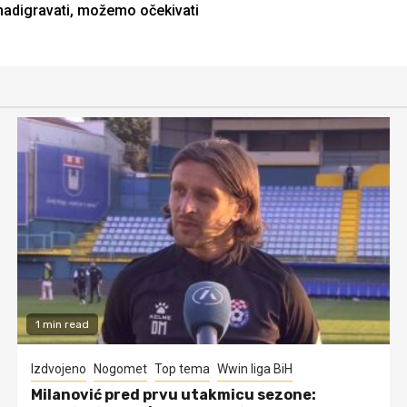
 nadigravati, možemo očekivati
1 min read
Izdvojeno
Nogomet
Top tema
Wwin liga BiH
Milanović pred prvu utakmicu sezone: