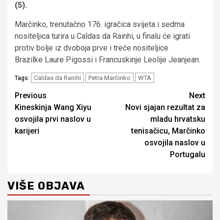
(5).
Marčinko, trenutačno 176. igračica svijeta i sedma
nositeljica turira u Caldas da Rainhi, u finalu će igrati
protiv bolje iz dvoboja prve i treće nositeljice
Brazilke Laure Pigossi i Francuskinje Leolije Jeanjean.
Caldas da Rainhi
Petra Marčinko
WTA
Tags:
Continue
Previous
Next
Kineskinja Wang Xiyu
Novi sjajan rezultat za
Reading
osvojila prvi naslov u
mladu hrvatsku
karijeri
tenisačicu, Marčinko
osvojila naslov u
Portugalu
VIŠE OBJAVA