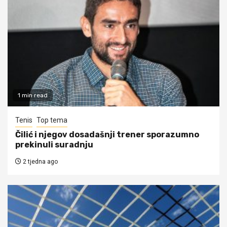
1 min read
Tenis
Top tema
Čilić i njegov dosadašnji trener sporazumno
prekinuli suradnju
2 tjedna ago