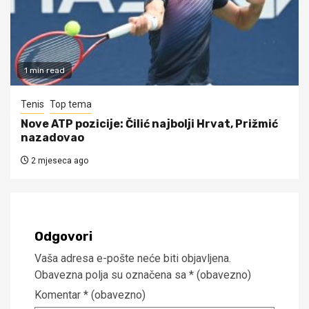
1 min read
Tenis
Top tema
Nove ATP pozicije: Čilić najbolji Hrvat, Prižmić
nazadovao
2 mjeseca ago
Odgovori
Vaša adresa e-pošte neće biti objavljena.
Obavezna polja su označena sa
* (obavezno)
Komentar
* (obavezno)