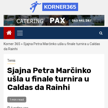
Skip
to
content
Primary
Menu
Korner 365
»
Sjajna Petra Marčinko ušla u finale turnira u Caldas
da Rainhi
Tenis
Sjajna Petra Marčinko
ušla u finale turnira u
Caldas da Rainhi
1 min read
3 godine ago