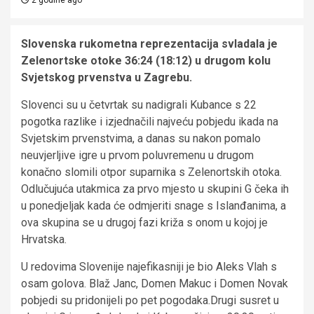
Slovenska rukometna reprezentacija svladala je
Zelenortske otoke 36:24 (18:12) u drugom kolu
Svjetskog prvenstva u Zagrebu.
Slovenci su u četvrtak su nadigrali Kubance s 22
pogotka razlike i izjednačili najveću pobjedu ikada na
Svjetskim prvenstvima, a danas su nakon pomalo
neuvjerljive igre u prvom poluvremenu u drugom
konačno slomili otpor suparnika s Zelenortskih otoka.
Odlučujuća utakmica za prvo mjesto u skupini G čeka ih
u ponedjeljak kada će odmjeriti snage s Islanđanima, a
ova skupina se u drugoj fazi križa s onom u kojoj je
Hrvatska.
U redovima Slovenije najefikasniji je bio Aleks Vlah s
osam golova. Blaž Janc, Domen Makuc i Domen Novak
pobjedi su pridonijeli po pet pogodaka.Drugi susret u