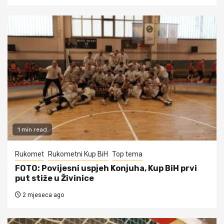
1 min read
Rukomet
Rukometni Kup BiH
Top tema
FOTO: Povijesni uspjeh Konjuha, Kup BiH prvi
put stiže u Živinice
2 mjeseca ago