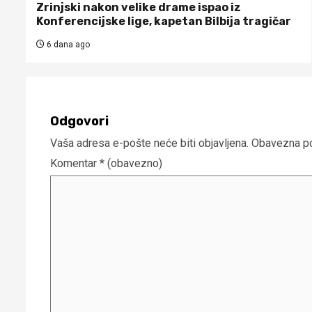
Zrinjski nakon velike drame ispao iz
Konferencijske lige, kapetan Bilbija tragičar
6 dana ago
Odgovori
Vaša adresa e-pošte neće biti objavljena.
Obavezna po
Komentar
* (obavezno)