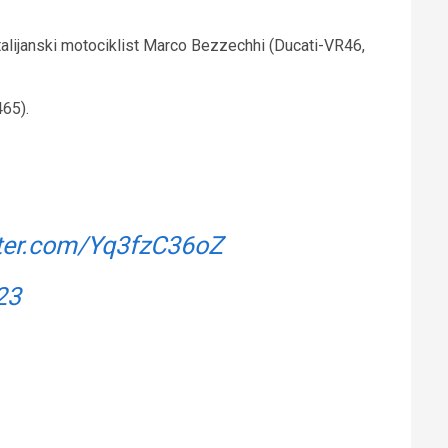
an talijanski motociklist Marco Bezzechhi (Ducati-VR46,
465).
tter.com/Yq3fzC36oZ
23