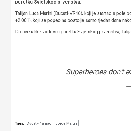
poretku Svjetskog prvenstva.
Talijan Luca Marini (Ducati-VR46), koji je startao s pole 
+2.081), koji se popeo na postolje samo tjedan dana nakon
Do ove utrke vodeći u poretku Svjetskog prvenstva, Tali
Superheroes don't ex
—
Ducati-Pramac
Jorge Martin
Tags: