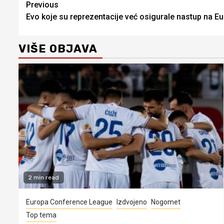
Continue
Previous
Evo koje su reprezentacije već osigurale nastup na 
Reading
VIŠE OBJAVA
2 min read
Europa Conference League
Izdvojeno
Nogomet
Top tema