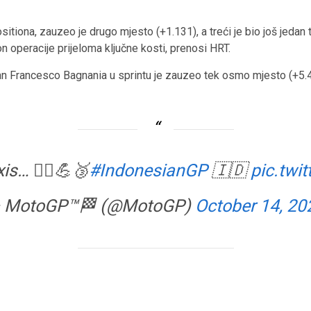
positiona, zauzeo je drugo mjesto (+1.131), a treći je bio još jed
 operacije prijeloma ključne kosti, prenosi HRT.
jan Francesco Bagnania u sprintu je zauzeo tek osmo mjesto (+5.
is… 🦸‍♂️💪🥉
#IndonesianGP
🇮🇩
pic.twi
 MotoGP™🏁 (@MotoGP)
October 14, 20