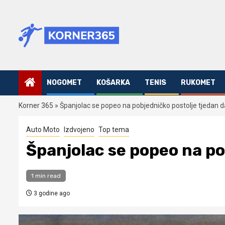
Skip
to
content
NOGOMET
KOŠARKA
TENIS
RUKOMET
Korner 365
»
Španjolac se popeo na pobjedničko postolje tjedan 
Auto Moto
Izdvojeno
Top tema
Španjolac se popeo na po
1 min read
3 godine ago