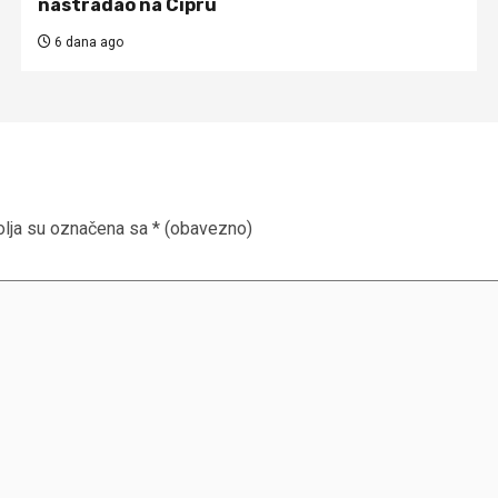
nastradao na Cipru
6 dana ago
lja su označena sa
* (obavezno)