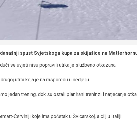
anašnji spust Svjetskoga kupa za skijašice na Matterhornu u
dući se uvjeti nisu popravili utrka je službeno otkazana.
rugoj utrci koja je na rasporedu u nedjelju.
amo jedan trening, dok su ostali planirani treninzi i natjecanje otk
tt-Cerviniji koje ima početak u Švicarskoj, a cilj u Italiji.