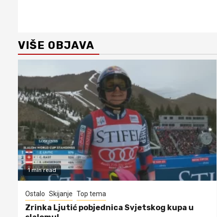
Continue
Reading
VIŠE OBJAVA
1 min read
Ostalo
Skijanje
Top tema
Zrinka Ljutić pobjednica Svjetskog kupa u