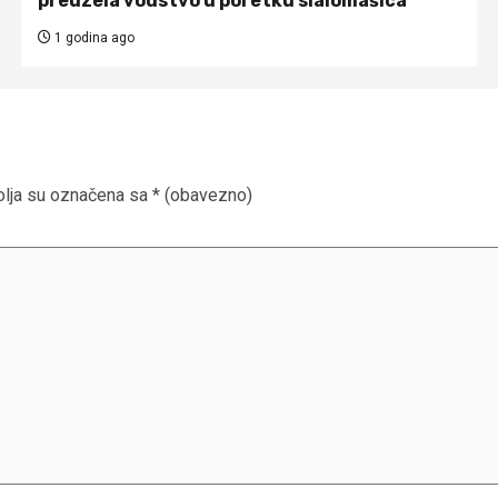
preuzela vodstvo u poretku slalomašica
1 godina ago
lja su označena sa
* (obavezno)