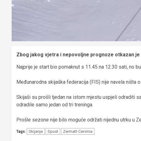
Zbog jakog vjetra i nepovoljne prognoze otkazan je d
Najprije je start bio pomaknut s 11.45 na 12.30 sati, no bu
Međunarodna skijaška federacija (FIS) nije navela ništa o d
Skijaši su prošli tjedan na istom mjestu uspjeli odraditi s
odradile samo jedan od tri treninga.
Prošle sezone nije bilo moguće održati nijednu utrku u Zerma
Skijanje
Spust
Zermatt-Cervinia
Tags: