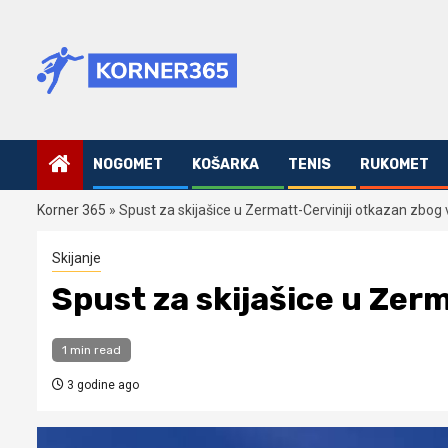
Skip
to
content
NOGOMET
KOŠARKA
TENIS
RUKOMET
Korner 365
»
Spust za skijašice u Zermatt-Cerviniji otkazan zbog
Skijanje
Spust za skijašice u Zer
1 min read
3 godine ago