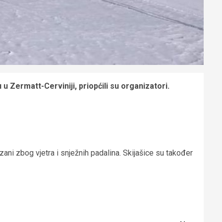
 Zermatt-Cerviniji, priopćili su organizatori.
azani zbog vjetra i snježnih padalina. Skijašice su također