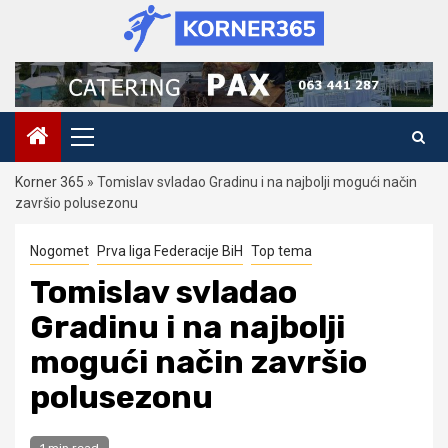
Skip
to
content
Primary
Menu
Korner 365
»
Tomislav svladao Gradinu i na najbolji mogući način
završio polusezonu
Nogomet
Prva liga Federacije BiH
Top tema
Tomislav svladao
Gradinu i na najbolji
mogući način završio
polusezonu
1 min read