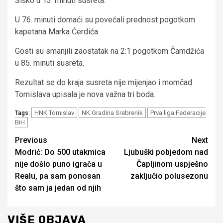
Šiško u 13. minuti susreta.
U 76. minuti domaći su povećali prednost pogotkom
kapetana Marka Ćerdića.
Gosti su smanjili zaostatak na 2:1 pogotkom Čamdžića
u 85. minuti susreta.
Rezultat se do kraja susreta nije mijenjao i momčad
Tomislava upisala je nova važna tri boda.
HNK Tomislav
NK Gradina Srebrenik
Prva liga Federacije
Tags:
BiH
Continue
Previous
Next
Modrić: Do 500 utakmica
Ljubuški pobjedom nad
Reading
nije došlo puno igrača u
Čapljinom uspješno
Realu, pa sam ponosan
zaključio polusezonu
što sam ja jedan od njih
VIŠE OBJAVA