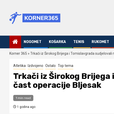
Skip
to
content
NOGOMET
KOŠARKA
TENIS
RUKOMET
Korner 365
»
Trkači iz Širokog Brijega i Tomislavgrada sudjelovali 
Atletika
Izdvojeno
Ostalo
Top tema
Trkači iz Širokog Brijega
čast operacije Bljesak
1 min read
1 godina ago