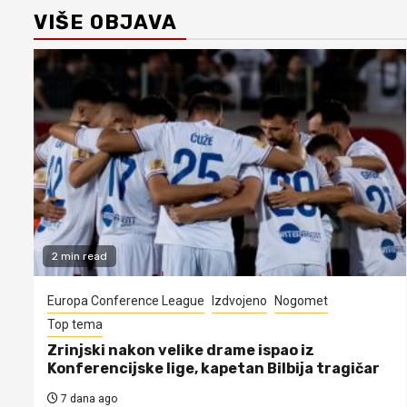
VIŠE OBJAVA
2 min read
Europa Conference League
Izdvojeno
Nogomet
Top tema
Zrinjski nakon velike drame ispao iz
Konferencijske lige, kapetan Bilbija tragičar
7 dana ago