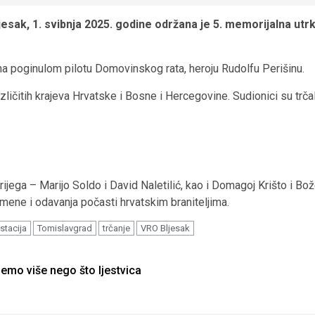
ak, 1. svibnja 2025. godine održana je 5. memorijalna utrk
a poginulom pilotu Domovinskog rata, heroju Rudolfu Perišinu.
azličitih krajeva Hrvatske i Bosne i Hercegovine. Sudionici su trč
rijega – Marijo Soldo i David Naletilić, kao i Domagoj Krišto i B
ene i odavanja počasti hrvatskim braniteljima.
stacija
Tomislavgrad
trčanje
VRO Bljesak
jemo više nego što ljestvica