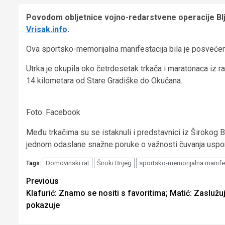
Povodom obljetnice vojno-redarstvene operacije Bljes
Vrisak.info
.
Ova sportsko-memorijalna manifestacija bila je posvećen
Utrka je okupila oko četrdesetak trkača i maratonaca iz r
14 kilometara od Stare Gradiške do Okučana.
Foto: Facebook
Među trkačima su se istaknuli i predstavnici iz Širokog B
jednom odaslane snažne poruke o važnosti čuvanja uspom
Domovinski rat
Široki Brijeg
sportsko-memorijalna manife
Tags:
Continue
Previous
Klafurić: Znamo se nositi s favoritima; Matić: Zaslužu
Reading
pokazuje