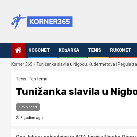
Skip
to
content
NOGOMET
KOŠARKA
TENIS
RUKOMET
Korner 365
»
Tunižanka slavila u Nigbou, Kudermetova i Pegula za
Tenis
Top tema
Tunižanka slavila u Nigb
1 min read
3 godine ago
Ons Jabeur pobjednica je WTA turnira Ningbo Open u K