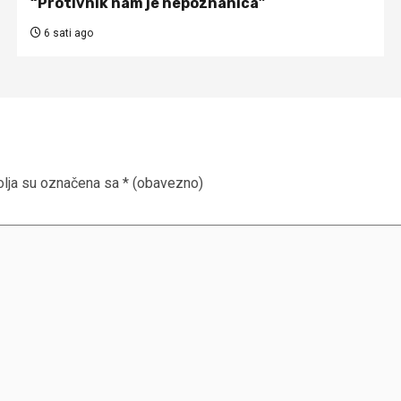
“Protivnik nam je nepoznanica”
6 sati ago
lja su označena sa
* (obavezno)