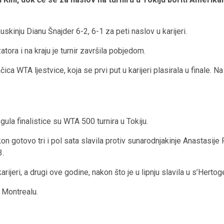
skinju Dianu Šnajder 6-2, 6-1 za peti naslov u karijeri.
tora i na kraju je turnir završila pobjedom.
ca WTA ljestvice, koja se prvi put u karijeri plasirala u finale. N
a finalistice su WTA 500 turnira u Tokiju.
n gotovo tri i pol sata slavila protiv sunarodnjakinje Anastasije 
3.
rijeri, a drugi ove godine, nakon što je u lipnju slavila u s’Hert
u Montrealu.