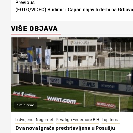
Continue
Previous
(FOTO/VIDEO) Budimir i Capan najavili derbi na Grbavic
Reading
VIŠE OBJAVA
1 min read
Izdvojeno
Nogomet
Prva liga Federacije BiH
Top tema
Dva nova igrača predstavljena u Posušju