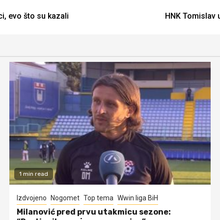
i, evo što su kazali
HNK Tomislav u
1 min read
Izdvojeno
Nogomet
Top tema
Wwin liga BiH
Milanović pred prvu utakmicu sezone: