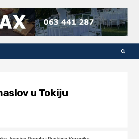
aslov u Tokiju
anka Jessica Pegula i Ruskinja Veronika