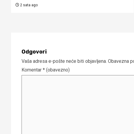
2 sata ago
Odgovori
Vaša adresa e-pošte neće biti objavljena.
Obavezna po
Komentar
* (obavezno)