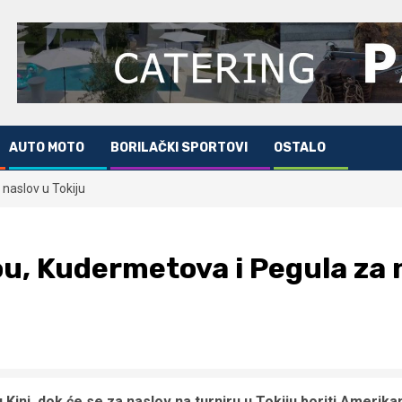
AUTO MOTO
BORILAČKI SPORTOVI
OSTALO
 naslov u Tokiju
ou, Kudermetova i Pegula za n
ini, dok će se za naslov na turniru u Tokiju boriti Amerik