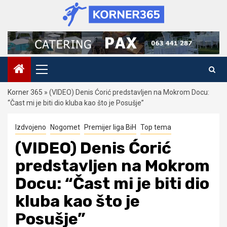
Skip
to
content
Primary
Menu
Korner 365
»
(VIDEO) Denis Ćorić predstavljen na Mokrom Docu:
“Čast mi je biti dio kluba kao što je Posušje”
Izdvojeno
Nogomet
Premijer liga BiH
Top tema
(VIDEO) Denis Ćorić
predstavljen na Mokrom
Docu: “Čast mi je biti dio
kluba kao što je
Posušje”