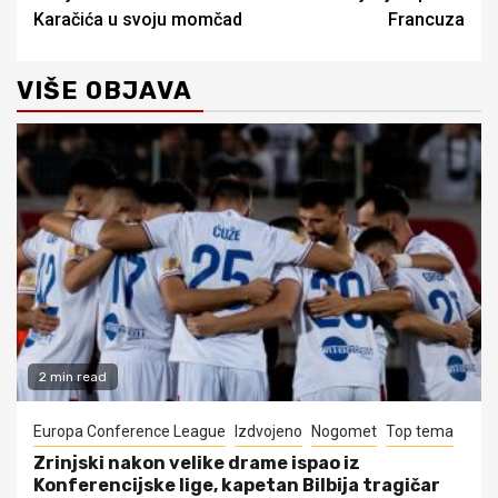
Reading
Karačića u svoju momčad
Francuza
VIŠE OBJAVA
2 min read
Europa Conference League
Izdvojeno
Nogomet
Top tema
Zrinjski nakon velike drame ispao iz
Konferencijske lige, kapetan Bilbija tragičar