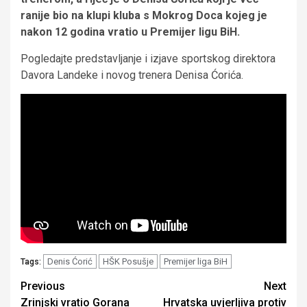
ranije bio na klupi kluba s Mokrog Doca kojeg je
nakon 12 godina vratio u Premijer ligu BiH.
Pogledajte predstavljanje i izjave sportskog direktora
Davora Landeke i novog trenera Denisa Ćorića.
Denis Ćorić
HŠK Posušje
Premijer liga BiH
Tags:
Continue
Previous
Next
Zrinjski vratio Gorana
Hrvatska uvjerljiva protiv