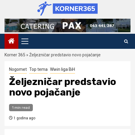
Skip
to
content
Primary
Menu
Korner 365
»
Željezničar predstavio novo pojačanje
Nogomet
Top tema
Wwin liga BiH
Željezničar predstavio
novo pojačanje
1 min read
1 godina ago