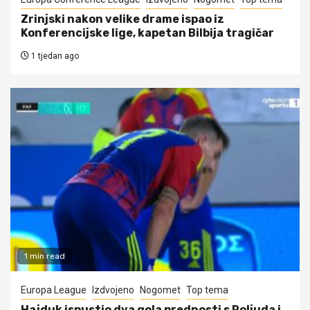
Zrinjski nakon velike drame ispao iz
Konferencijske lige, kapetan Bilbija tragičar
1 tjedan ago
1 min read
Europa League
Izdvojeno
Nogomet
Top tema
Hajduk ispustio dva gola prednosti s Poljuda i