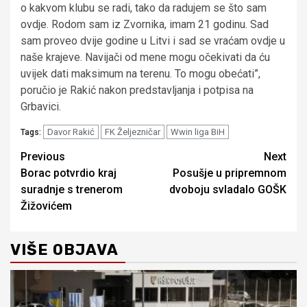
o kakvom klubu se radi, tako da radujem se što sam
ovdje. Rodom sam iz Zvornika, imam 21 godinu. Sad
sam proveo dvije godine u Litvi i sad se vraćam ovdje u
naše krajeve. Navijači od mene mogu očekivati da ću
uvijek dati maksimum na terenu. To mogu obećati”,
poručio je Rakić nakon predstavljanja i potpisa na
Grbavici.
Davor Rakić
FK Željezničar
Wwin liga BiH
Tags:
Continue
Previous
Next
Borac potvrdio kraj
Posušje u pripremnom
Reading
suradnje s trenerom
dvoboju svladalo GOŠK
Žižovićem
VIŠE OBJAVA