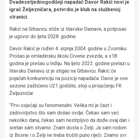
Dvadesetjednogodišnji napadač Davor Rakić novi je
igrač Željezničara, potvrdio je klub na službenoj
stranici.
Rakić na Grbavicu stiže iz litavske Dainave, a potpisao
je ugovor do ljeta 2028. godine.
Davor Rakić je rođen 4. srpnja 2004. godine u Zvorniku.
Prošao je omladinsku školu Crvene zvezde, a s18
godina je prešao u Inđiju. Na ljeto 2023. godine prelazi u
litavsku Dainavu iz je stigao na Grbavicu. Rakić će
pojačati konkurenciju na poziciji napadača. Davor je ove
sezone zaštićeno U21 godište, stoji u priopćenju FK
Željezničar.
“Prvi osjećaji su fenomenalni. Velika mi je čast i
zadovoljstvo što sam došao ovdje. Čekao sam već
nekoliko dana, čekao sam nestrpljivo da dođe ovaj dan i
sretan sam stvarno. Znam dosta o Želji. Ja sam rodom
iz Bosne i o Želji ne treba trošiti puno riječi. Znamo svi