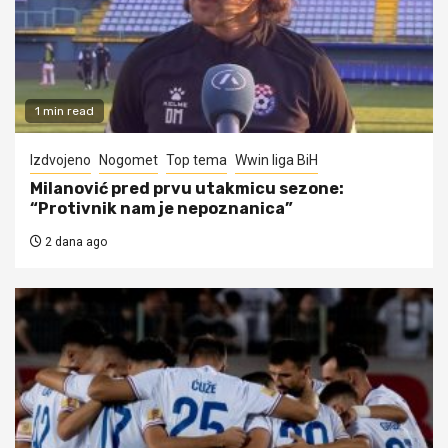
1 min read
Izdvojeno
Nogomet
Top tema
Wwin liga BiH
Milanović pred prvu utakmicu sezone:
“Protivnik nam je nepoznanica”
2 dana ago