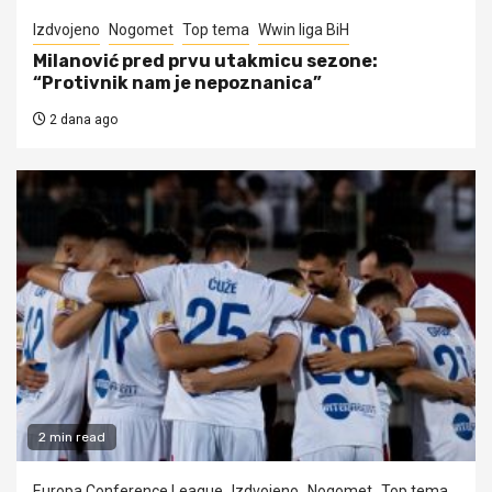
Izdvojeno
Nogomet
Top tema
Wwin liga BiH
Milanović pred prvu utakmicu sezone:
“Protivnik nam je nepoznanica”
2 dana ago
2 min read
Europa Conference League
Izdvojeno
Nogomet
Top tema