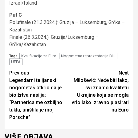
Izrael/Island
Put C
Polufinale (21.3.2024.): Gruzija – Luksemburg, Grčka –
Kazahstan
Finale (26.3.2024.): Gruzija/Luksemburg –
Grčka/Kazahstan
Kvalifikacije za Euro
Nogometna reprezentacija BiH
Tags:
UEFA
Continue
Previous
Next
Legendarni talijanski
Milošević: Neće biti lako,
Reading
nogometaš otkrio da je
svi znamo kvalitetu
bio žrtva nasilja:
Ukrajine koja se mogla
“Partnerica me ozbiljno
vrlo lako izravno plasirati
tukla, uništila je moj
na Euro
Porsche”
VIŠE OBJAVA