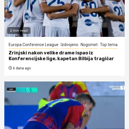
2 min read
Europa Conference League
Izdvojeno
Nogomet
Top tema
Zrinjski nakon velike drame ispao iz
Konferencijske lige, kapetan Bilbija tragičar
6 dana ago