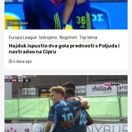
1 min read
Europa League
Izdvojeno
Nogomet
Top tema
Hajduk ispustio dva gola prednosti s Poljuda i
nastradao na Cipru
6 dana ago