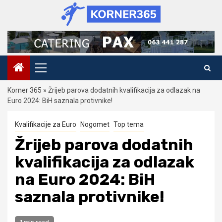
Skip
to
content
Primary
Menu
Korner 365
»
Žrijeb parova dodatnih kvalifikacija za odlazak na
Euro 2024: BiH saznala protivnike!
Kvalifikacije za Euro
Nogomet
Top tema
Žrijeb parova dodatnih
kvalifikacija za odlazak
na Euro 2024: BiH
saznala protivnike!
1 min read