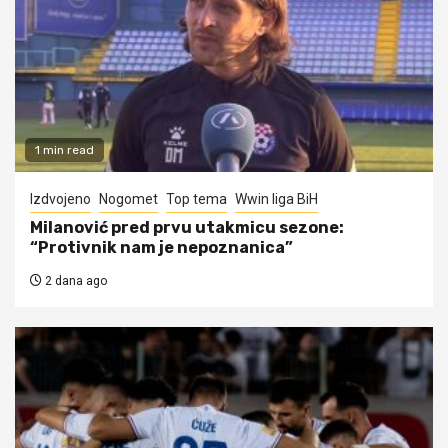
1 min read
Izdvojeno
Nogomet
Top tema
Wwin liga BiH
Milanović pred prvu utakmicu sezone:
“Protivnik nam je nepoznanica”
2 dana ago