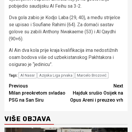
pobijedio saudijsku Al Feihu sa 3-2.
Dva gola zabio je Kodjo Laba (29, 40), a među strijelce
se upisao i Soufiane Rahimi (64). Za domaći sastav
golove su zabili Anthony Nwakaeme (53) i Al Qaydhi
(90+6).
Al Ain dva kola prije kraja kvalifikacija ima nedostižnih
osam bodova više od uzbekistanskog Pakhtakora i
osigurao je “jedinicu”.
Al Nassr
Azijska Liga prvaka
Marcelo Brozović
Tags:
Continue
Previous
Next
Milan preokretom svladao
Hajduk srušio Osijek na
Reading
PSG na San Siru
Opus Areni i preuzeo vrh
VIŠE OBJAVA