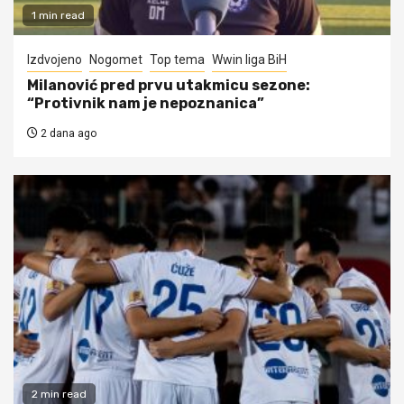
1 min read
Izdvojeno
Nogomet
Top tema
Wwin liga BiH
Milanović pred prvu utakmicu sezone:
“Protivnik nam je nepoznanica”
2 dana ago
2 min read