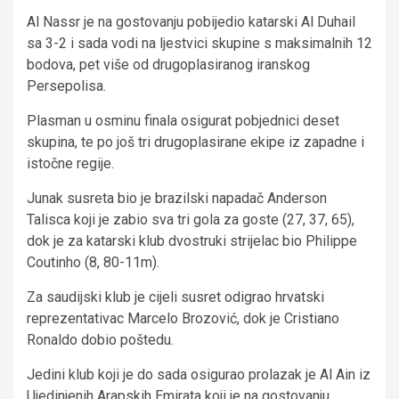
Al Nassr je na gostovanju pobijedio katarski Al Duhail
sa 3-2 i sada vodi na ljestvici skupine s maksimalnih 12
bodova, pet više od drugoplasiranog iranskog
Persepolisa.
Plasman u osminu finala osigurat pobjednici deset
skupina, te po još tri drugoplasirane ekipe iz zapadne i
istočne regije.
Junak susreta bio je brazilski napadač Anderson
Talisca koji je zabio sva tri gola za goste (27, 37, 65),
dok je za katarski klub dvostruki strijelac bio Philippe
Coutinho (8, 80-11m).
Za saudijski klub je cijeli susret odigrao hrvatski
reprezentativac Marcelo Brozović, dok je Cristiano
Ronaldo dobio poštedu.
Jedini klub koji je do sada osigurao prolazak je Al Ain iz
Ujedinjenih Arapskih Emirata koji je na gostovanju