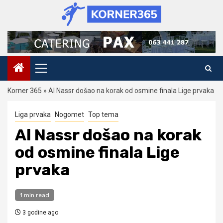
Skip
to
content
Primary
Menu
Korner 365
»
Al Nassr došao na korak od osmine finala Lige prvaka
Liga prvaka
Nogomet
Top tema
Al Nassr došao na korak
od osmine finala Lige
prvaka
1 min read
3 godine ago