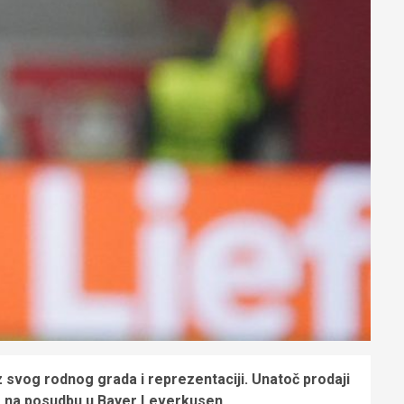
z svog rodnog grada i reprezentaciji. Unatoč prodaji
ao na posudbu u Bayer Leverkusen.