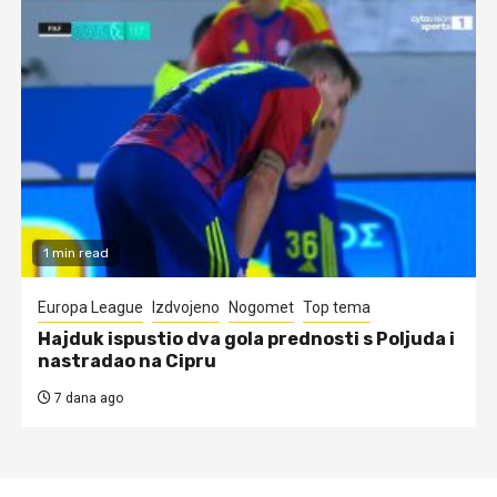
1 min read
Europa League
Izdvojeno
Nogomet
Top tema
Hajduk ispustio dva gola prednosti s Poljuda i
nastradao na Cipru
7 dana ago