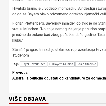
Hrvatski branič je u vodećoj momčadi u Bundesligi i Euro
da ga se Bayern olako privremeno odrekao, njemački veli
Florian Plettenberg, Bayernov insajder, objavio je da Stan
vrati u München. “No, to je nemoguće jer je posudba potp
je nužno da ostane baš zbog početka iduće godine. Tada
klubu.”
Stanišić je igrao tri zadnje utakmice reprezentacije Hrvats
studenom.
Bayer Leverkusen
FC Bayern Munich
Josip Stanišić
Tags:
Continue
Previous
Australija odlučila odustati od kandidature za domaći
Reading
VIŠE OBJAVA