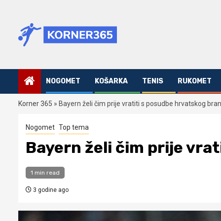
Skip
to
content
NOGOMET
KOŠARKA
TENIS
RUKOMET
Korner 365
»
Bayern želi čim prije vratiti s posudbe hrvatskog bra
Nogomet
Top tema
Bayern želi čim prije vra
1 min read
3 godine ago