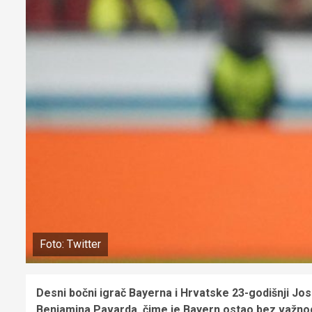
Foto: Twitter
Desni bočni igrač Bayerna i Hrvatske 23-godišnji Jos
Benjamina Pavarda, čime je Bayern ostao bez važnog