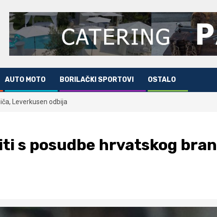
AUTO MOTO
BORILAČKI SPORTOVI
OSTALO
niča, Leverkusen odbija
titi s posudbe hrvatskog bra