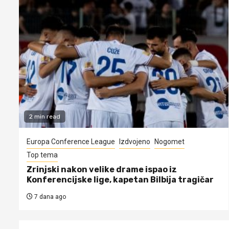
2 min read
Europa Conference League
Izdvojeno
Nogomet
Top tema
Zrinjski nakon velike drame ispao iz
Konferencijske lige, kapetan Bilbija tragičar
7 dana ago