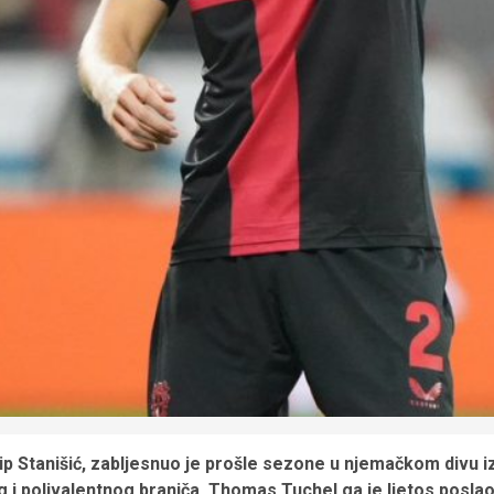
ip Stanišić, zabljesnuo je prošle sezone u njemačkom divu i
 i polivalentnog braniča, Thomas Tuchel ga je ljetos posl