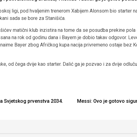
pskoj ligi, pod hvaljenim trenerom Xabijem Alonsom bio starter na
kani sada se bore za Stanišića.
išićev matični klub inzistira na tome da se posudba prekine pola 
isana na rok od godinu dana i Bayern je dobio takav odgovor. Le
 naime Bayer zbog Afričkog kupa nacija privremeno ostaje bez K
ke, od čega dvije kao starter. Dalić ga je pozvao i za dvije odluču
na Svjetskog prvenstva 2034.
Messi: Ovo je gotovo sigur