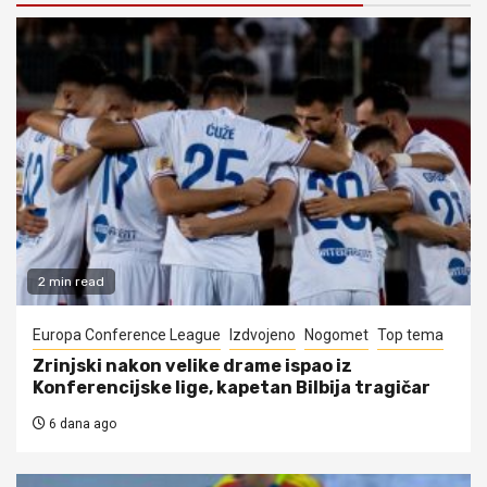
2 min read
Europa Conference League
Izdvojeno
Nogomet
Top tema
Zrinjski nakon velike drame ispao iz
Konferencijske lige, kapetan Bilbija tragičar
6 dana ago