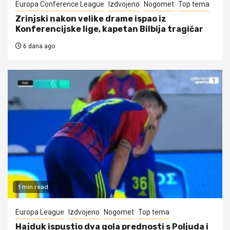
Europa Conference League
Izdvojeno
Nogomet
Top tema
Zrinjski nakon velike drame ispao iz
Konferencijske lige, kapetan Bilbija tragičar
6 dana ago
1 min read
Europa League
Izdvojeno
Nogomet
Top tema
Hajduk ispustio dva gola prednosti s Poljuda i