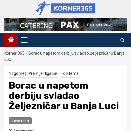
Skip
to
content
Primary
Menu
Korner 365
»
Borac u napetom derbiju svladao Željezničar u Banja
Luci
Nogomet
Premijer liga BiH
Top tema
Borac u napetom
derbiju svladao
Željezničar u Banja Luci
1 min read
3 godine ago