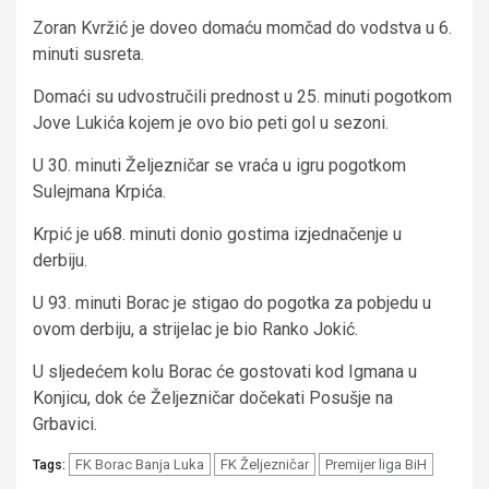
Zoran Kvržić je doveo domaću momčad do vodstva u 6.
minuti susreta.
Domaći su udvostručili prednost u 25. minuti pogotkom
Jove Lukića kojem je ovo bio peti gol u sezoni.
U 30. minuti Željezničar se vraća u igru pogotkom
Sulejmana Krpića.
Krpić je u68. minuti donio gostima izjednačenje u
derbiju.
U 93. minuti Borac je stigao do pogotka za pobjedu u
ovom derbiju, a strijelac je bio Ranko Jokić.
U sljedećem kolu Borac će gostovati kod Igmana u
Konjicu, dok će Željezničar dočekati Posušje na
Grbavici.
FK Borac Banja Luka
FK Željezničar
Premijer liga BiH
Tags: