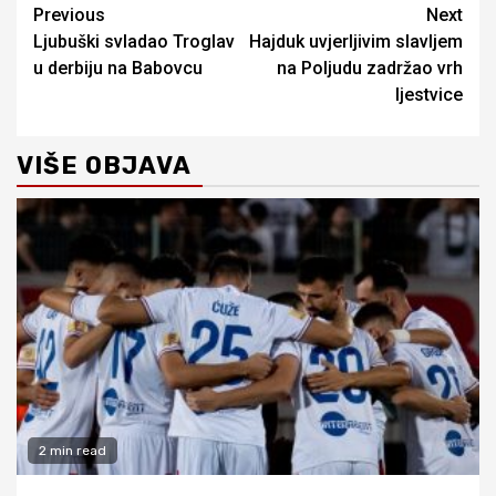
Continue
Previous
Next
Ljubuški svladao Troglav
Hajduk uvjerljivim slavljem
Reading
u derbiju na Babovcu
na Poljudu zadržao vrh
ljestvice
VIŠE OBJAVA
2 min read