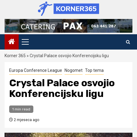
Skip
to
content
Primary
Menu
Korner 365
»
Crystal Palace osvojio Konferencijsku ligu
Europa Conference League
Nogomet
Top tema
Crystal Palace osvojio
Konferencijsku ligu
1 min read
2 mjeseca ago