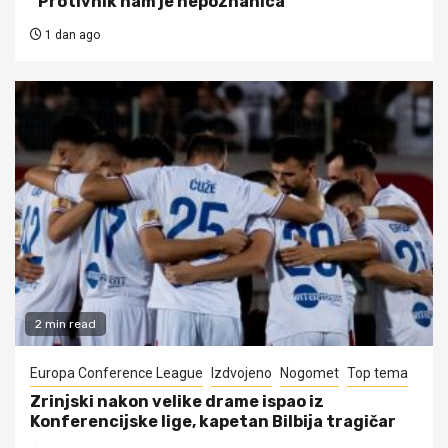
“Protivnik nam je nepoznanica”
1 dan ago
2 min read
Europa Conference League
Izdvojeno
Nogomet
Top tema
Zrinjski nakon velike drame ispao iz
Konferencijske lige, kapetan Bilbija tragičar