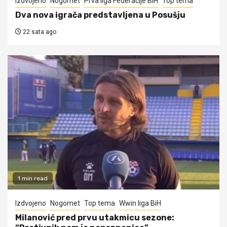
Izdvojeno
Nogomet
Prva liga Federacije BiH
Top tema
Dva nova igrača predstavljena u Posušju
22 sata ago
1 min read
Izdvojeno
Nogomet
Top tema
Wwin liga BiH
Milanović pred prvu utakmicu sezone: