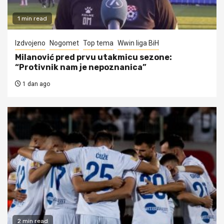
1 min read
Izdvojeno
Nogomet
Top tema
Wwin liga BiH
Milanović pred prvu utakmicu sezone:
“Protivnik nam je nepoznanica”
1 dan ago
2 min read