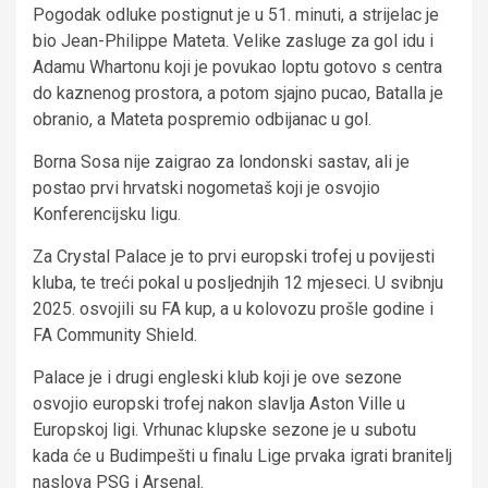
Pogodak odluke postignut je u 51. minuti, a strijelac je
bio Jean-Philippe Mateta. Velike zasluge za gol idu i
Adamu Whartonu koji je povukao loptu gotovo s centra
do kaznenog prostora, a potom sjajno pucao, Batalla je
obranio, a Mateta pospremio odbijanac u gol.
Borna Sosa nije zaigrao za londonski sastav, ali je
postao prvi hrvatski nogometaš koji je osvojio
Konferencijsku ligu.
Za Crystal Palace je to prvi europski trofej u povijesti
kluba, te treći pokal u posljednjih 12 mjeseci. U svibnju
2025. osvojili su FA kup, a u kolovozu prošle godine i
FA Community Shield.
Palace je i drugi engleski klub koji je ove sezone
osvojio europski trofej nakon slavlja Aston Ville u
Europskoj ligi. Vrhunac klupske sezone je u subotu
kada će u Budimpešti u finalu Lige prvaka igrati branitelj
naslova PSG i Arsenal.