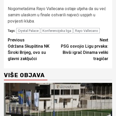
Nogometašima Rayo Vallecana ostaje utjeha da su već
samim ulaskom u finale ostvarili najveći uspjeh u
povijesti kluba.
Crystal Palace
Konferencijska liga
Rayo Vallecano
Tags:
Continue
Previous
Next
Održana Skupština NK
PSG osvojio Ligu prvaka:
Reading
Široki Brijeg, ovo su
Bivši igrač Dinama veliki
glavni zaključci
tragičar
VIŠE OBJAVA