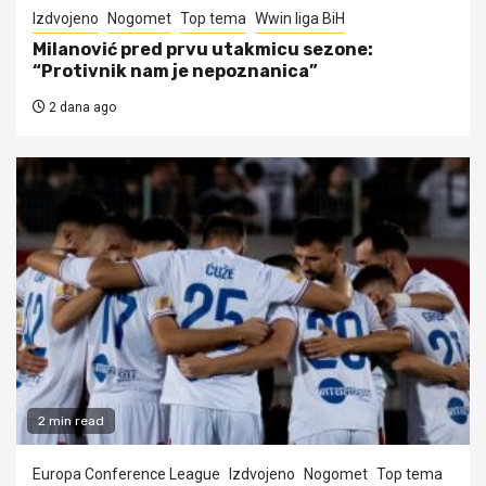
Izdvojeno
Nogomet
Top tema
Wwin liga BiH
Milanović pred prvu utakmicu sezone:
“Protivnik nam je nepoznanica”
2 dana ago
2 min read
Europa Conference League
Izdvojeno
Nogomet
Top tema