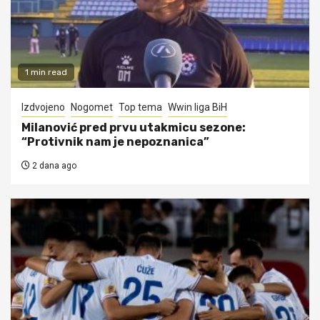
1 min read
Izdvojeno
Nogomet
Top tema
Wwin liga BiH
Milanović pred prvu utakmicu sezone:
“Protivnik nam je nepoznanica”
2 dana ago