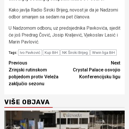
Kako javlja Radio Široki Brijeg, novost je da je Nadzorni
odbor smanjen sa sedam na pet članova.
U Nadzornom odboru, uz predsjednika Pavkovića, sjedit
će još Predrag Čović, Josip Kraljević, Vjekoslav Lasić i
Marin Pavlović.
Ivo Pavković
Kup BiH
NK Široki Brijeg
Wwin liga BiH
Tags:
Continue
Previous
Next
Zrinjski rutinskom
Crystal Palace osvojio
Reading
pobjedom protiv Veleža
Konferencijsku ligu
zaključio sezonu
VIŠE OBJAVA