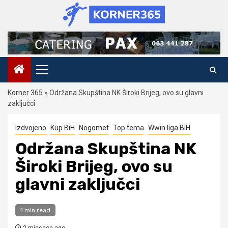
Skip
to
content
Primary
Menu
Korner 365
»
Održana Skupština NK Široki Brijeg, ovo su glavni
zaključci
Izdvojeno
Kup BiH
Nogomet
Top tema
Wwin liga BiH
Održana Skupština NK
Široki Brijeg, ovo su
glavni zaključci
1 min read
2 mjeseca ago