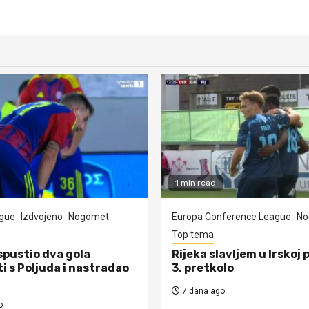
1 min read
gue
Izdvojeno
Nogomet
Europa Conference League
No
Top tema
spustio dva gola
Rijeka slavljem u Irskoj 
i s Poljuda i nastradao
3. pretkolo
7 dana ago
o