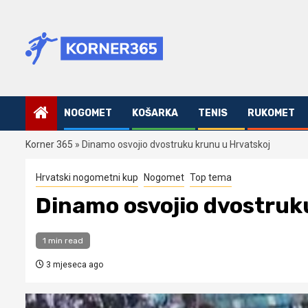
Skip
to
content
NOGOMET
KOŠARKA
TENIS
RUKOMET
Korner 365
»
Dinamo osvojio dvostruku krunu u Hrvatskoj
Hrvatski nogometni kup
Nogomet
Top tema
Dinamo osvojio dvostruk
1 min read
3 mjeseca ago