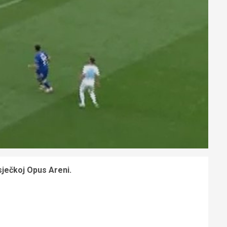
sječkoj Opus Areni.