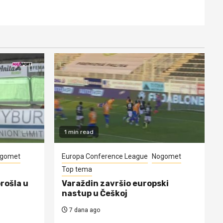
1 min read
gomet
Europa Conference League
Nogomet
Top tema
prošla u
Varaždin završio europski
nastup u Češkoj
7 dana ago