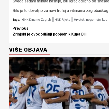
Svega sedam minuta kasnije, isti igrač odlično se snašao 
Bilo je to dovoljno za novi trofej u vitrinama zagrebačk
GNK Dinamo Zagreb
HNK Rijeka
Hrvatski nogometni kup
Tags:
Continue
Previous
Zrinjski je ovogodišnji pobjednik Kupa BiH
Reading
VIŠE OBJAVA