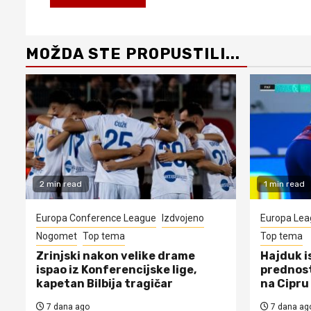
MOŽDA STE PROPUSTILI...
2 min read
1 min read
Europa Conference League
Izdvojeno
Europa Lea
Nogomet
Top tema
Top tema
Zrinjski nakon velike drame
Hajduk i
ispao iz Konferencijske lige,
prednost
kapetan Bilbija tragičar
na Cipru
7 dana ago
7 dana ag