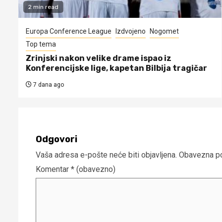
2 min read
Europa Conference League
Izdvojeno
Nogomet
Top tema
Zrinjski nakon velike drame ispao iz
Konferencijske lige, kapetan Bilbija tragičar
7 dana ago
Odgovori
Vaša adresa e-pošte neće biti objavljena.
Obavezna po
Komentar
* (obavezno)