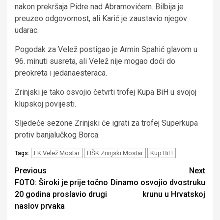
nakon prekršaja Pidre nad Abramovićem. Bilbija je
preuzeo odgovornost, ali Karić je zaustavio njegov
udarac.
Pogodak za Velež postigao je Armin Spahić glavom u
96. minuti susreta, ali Velež nije mogao doći do
preokreta i jedanaesteraca.
Zrinjski je tako osvojio četvrti trofej Kupa BiH u svojoj
klupskoj povijesti.
Sljedeće sezone Zrinjski će igrati za trofej Superkupa
protiv banjalučkog Borca.
FK Velež Mostar
HŠK Zrinjski Mostar
Kup BiH
Tags:
Continue
Previous
Next
FOTO: Široki je prije točno
Dinamo osvojio dvostruku
Reading
20 godina proslavio drugi
krunu u Hrvatskoj
naslov prvaka