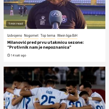
1 min read
Izdvojeno
Nogomet
Top tema
Wwin liga BiH
Milanović pred prvu utakmicu sezone:
“Protivnik nam je nepoznanica”
14 sati ago