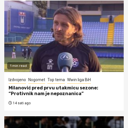
1 min read
Izdvojeno
Nogomet
Top tema
Wwin liga BiH
Milanović pred prvu utakmicu sezone:
“Protivnik nam je nepoznanica”
14 sati ago