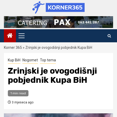
Skip
to
content
Primary
Menu
Korner 365
»
Zrinjski je ovogodišnji pobjednik Kupa BiH
Kup BiH
Nogomet
Top tema
Zrinjski je ovogodišnji
pobjednik Kupa BiH
1 min read
3 mjeseca ago