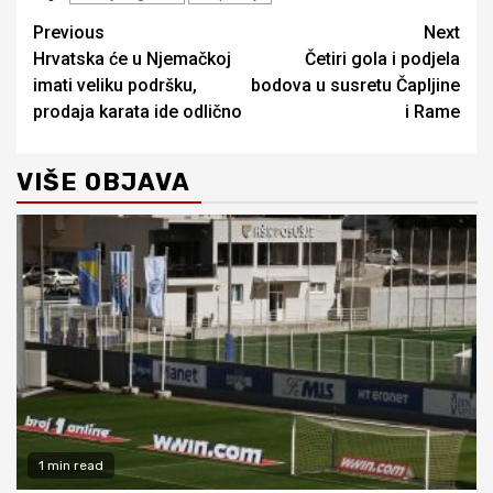
Continue
Previous
Next
Hrvatska će u Njemačkoj
Četiri gola i podjela
Reading
imati veliku podršku,
bodova u susretu Čapljine
prodaja karata ide odlično
i Rame
VIŠE OBJAVA
1 min read