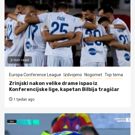
2 min read
Europa Conference League
Izdvojeno
Nogomet
Top tema
Zrinjski nakon velike drame ispao iz
Konferencijske lige, kapetan Bilbija tragičar
1 tjedan ago