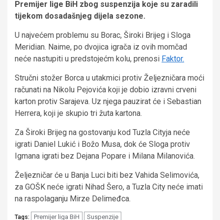
Premijer lige BiH zbog suspenzija koje su zaradili
tijekom dosadašnjeg dijela sezone.
U najvećem problemu su Borac, Široki Brijeg i Sloga
Meridian. Naime, po dvojica igrača iz ovih momčad
neće nastupiti u predstojećm kolu, prenosi
Faktor.
Stručni stožer Borca u utakmici protiv Željezničara moći
računati na Nikolu Pejovića koji je dobio izravni crveni
karton protiv Sarajeva. Uz njega pauzirat će i Sebastian
Herrera, koji je skupio tri žuta kartona.
Za Široki Brijeg na gostovanju kod Tuzla Cityja neće
igrati Daniel Lukić i Božo Musa, dok će Sloga protiv
Igmana igrati bez Dejana Popare i Milana Milanovića.
Željezničar će u Banja Luci biti bez Vahida Selimovića,
za GOŠK neće igrati Nihad Šero, a Tuzla City neće imati
na raspolaganju Mirze Delimeđca.
Premijer liga BiH
Suspenzije
Tags: