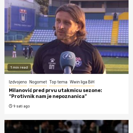
1 min read
Izdvojeno
Nogomet
Top tema
Wwin liga BiH
Milanović pred prvu utakmicu sezone:
“Protivnik nam je nepoznanica”
9 sati ago