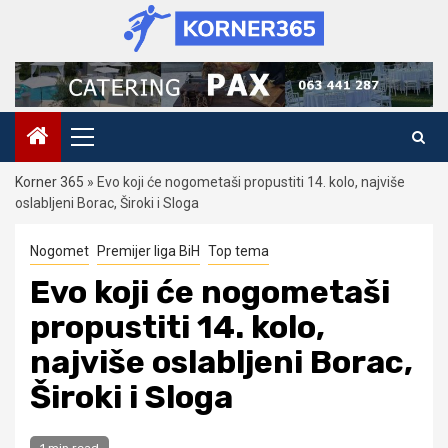
Skip
to
content
Primary
Menu
Korner 365
»
Evo koji će nogometaši propustiti 14. kolo, najviše
oslabljeni Borac, Široki i Sloga
Nogomet
Premijer liga BiH
Top tema
Evo koji će nogometaši
propustiti 14. kolo,
najviše oslabljeni Borac,
Široki i Sloga
1 min read