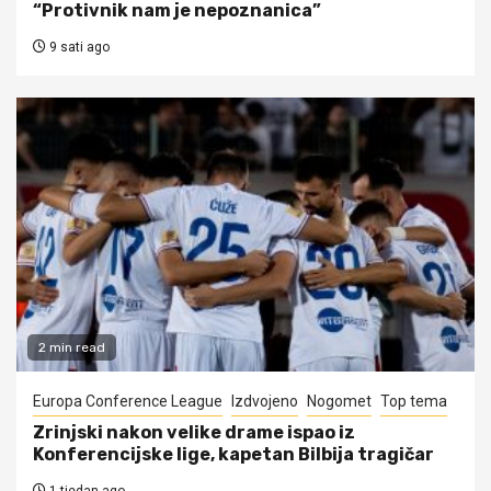
“Protivnik nam je nepoznanica”
9 sati ago
2 min read
Europa Conference League
Izdvojeno
Nogomet
Top tema
Zrinjski nakon velike drame ispao iz
Konferencijske lige, kapetan Bilbija tragičar