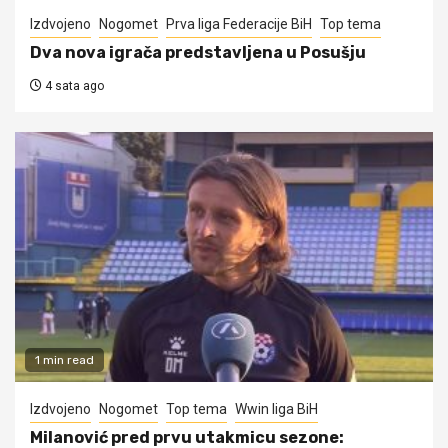
Izdvojeno
Nogomet
Prva liga Federacije BiH
Top tema
Dva nova igrača predstavljena u Posušju
4 sata ago
1 min read
Izdvojeno
Nogomet
Top tema
Wwin liga BiH
Milanović pred prvu utakmicu sezone: