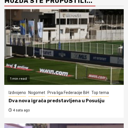
MOŽDA STE PROPUSTILI...
1 min read
Izdvojeno
Nogomet
Prva liga Federacije BiH
Top tema
Dva nova igrača predstavljena u Posušju
4 sata ago