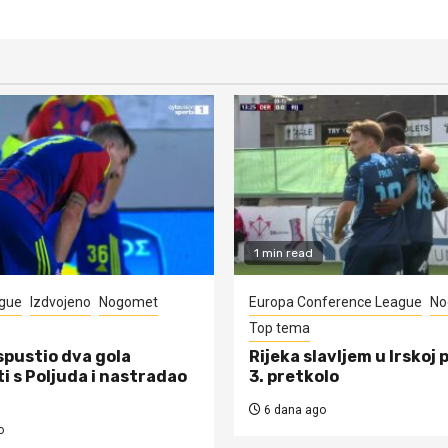
1 min read
gue
Izdvojeno
Nogomet
Europa Conference League
No
Top tema
spustio dva gola
Rijeka slavljem u Irskoj 
i s Poljuda i nastradao
3. pretkolo
6 dana ago
o