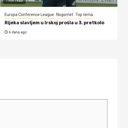
1 min read
Europa Conference League
Nogomet
Top tema
Rijeka slavljem u Irskoj prošla u 3. pretkolo
6 dana ago