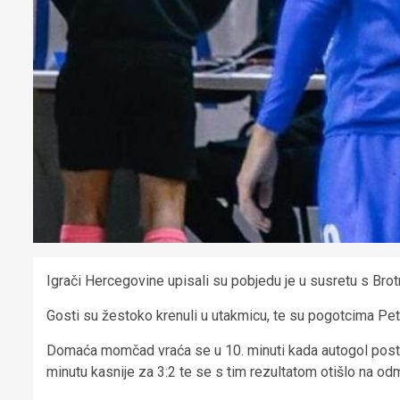
Igrači Hercegovine upisali su pobjedu je u susretu s Brotn
Gosti su žestoko krenuli u utakmicu, te su pogotcima Petra 
Domaća momčad vraća se u 10. minuti kada autogol postiže 
minutu kasnije za 3:2 te se s tim rezultatom otišlo na od