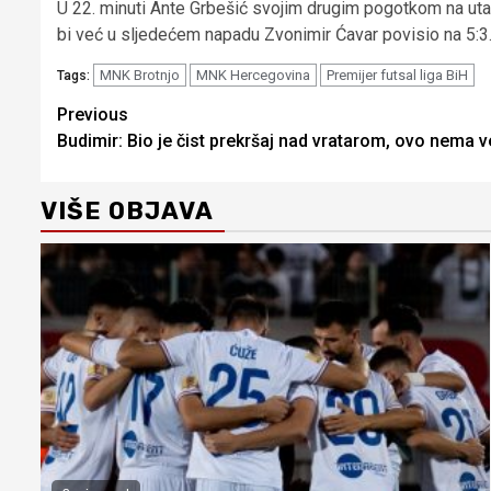
U 22. minuti Ante Grbešić svojim drugim pogotkom na utakmi
bi već u sljedećem napadu Zvonimir Ćavar povisio na 5:3
MNK Brotnjo
MNK Hercegovina
Premijer futsal liga BiH
Tags:
Continue
Previous
Budimir: Bio je čist prekršaj nad vratarom, ovo nem
Reading
VIŠE OBJAVA