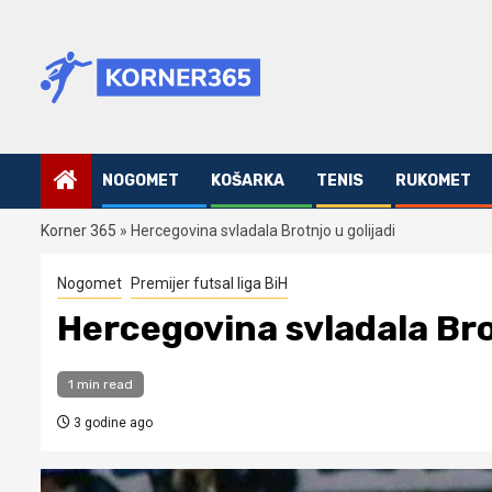
Skip
to
content
NOGOMET
KOŠARKA
TENIS
RUKOMET
Korner 365
»
Hercegovina svladala Brotnjo u golijadi
Nogomet
Premijer futsal liga BiH
Hercegovina svladala Brot
1 min read
3 godine ago