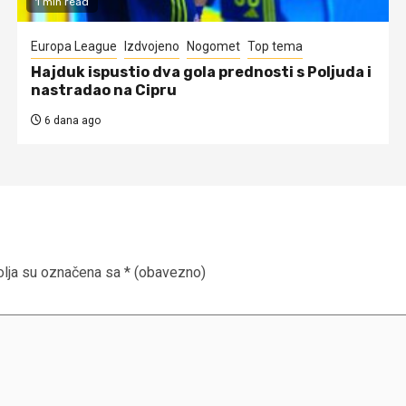
1 min read
Europa League
Izdvojeno
Nogomet
Top tema
Hajduk ispustio dva gola prednosti s Poljuda i
nastradao na Cipru
6 dana ago
lja su označena sa
* (obavezno)