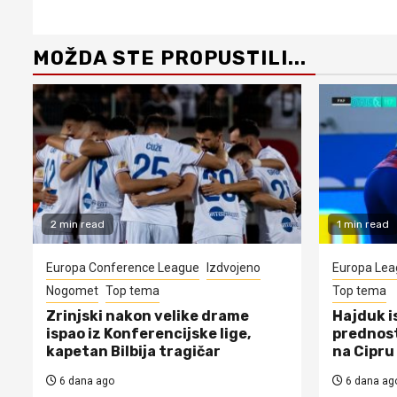
MOŽDA STE PROPUSTILI...
2 min read
1 min read
Europa Conference League
Izdvojeno
Europa Lea
Nogomet
Top tema
Top tema
Zrinjski nakon velike drame
Hajduk i
ispao iz Konferencijske lige,
prednost
kapetan Bilbija tragičar
na Cipru
6 dana ago
6 dana ag