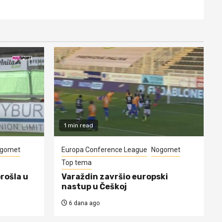
1 min read
gomet
Europa Conference League
Nogomet
Top tema
prošla u
Varaždin završio europski
nastup u Češkoj
6 dana ago