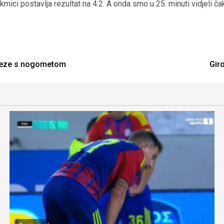
ci postavlja rezultat na 4:2. A onda smo u 25. minuti vidjeli čak 
.
a veze s nogometom
Gir