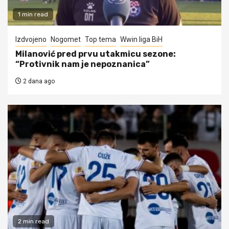
1 min read
Izdvojeno
Nogomet
Top tema
Wwin liga BiH
Milanović pred prvu utakmicu sezone:
“Protivnik nam je nepoznanica”
2 dana ago
2 min read