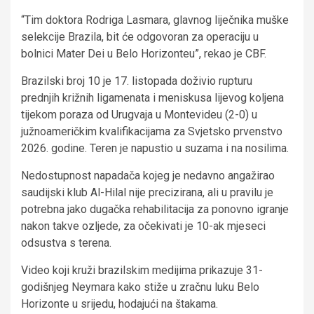
“Tim doktora Rodriga Lasmara, glavnog liječnika muške
selekcije Brazila, bit će odgovoran za operaciju u
bolnici Mater Dei u Belo Horizonteu”, rekao je CBF.
Brazilski broj 10 je 17. listopada doživio rupturu
prednjih križnih ligamenata i meniskusa lijevog koljena
tijekom poraza od Urugvaja u Montevideu (2-0) u
južnoameričkim kvalifikacijama za Svjetsko prvenstvo
2026. godine. Teren je napustio u suzama i na nosilima.
Nedostupnost napadača kojeg je nedavno angažirao
saudijski klub Al-Hilal nije precizirana, ali u pravilu je
potrebna jako dugačka rehabilitacija za ponovno igranje
nakon takve ozljede, za očekivati je 10-ak mjeseci
odsustva s terena.
Video koji kruži brazilskim medijima prikazuje 31-
godišnjeg Neymara kako stiže u zračnu luku Belo
Horizonte u srijedu, hodajući na štakama.