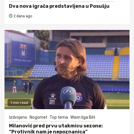
Dva nova igrača predstavljena u Posušju
2 dana ago
1 min read
Izdvojeno
Nogomet
Top tema
Wwin liga BiH
Milanović pred prvu utakmicu sezone:
“Protivnik nam je nepoznanica”