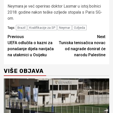
Neymara je već operirao doktor Lasmar u istoj bolnici
2018. godine nakon teške ozljede stopala s Paris SG-
om.
Brazil
Kvalifikacije za SP
Neymar
Ozljeda
Tags:
Continue
Previous
Next
UEFA odlučila o kazni za
Tuniska tenisačica novac
Reading
ponašanje dijela navijača
od nagrade donirat će
na utakmici u Osijeku
narodu Palestine
VIŠE OBJAVA