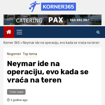
Skip
to
content
Primary
Menu
Korner 365
»
Neymar ide na operaciju, evo kada se vraća na teren
Nogomet
Top tema
Neymar ide na
operaciju, evo kada se
vraća na teren
1 min read
3 godine ago