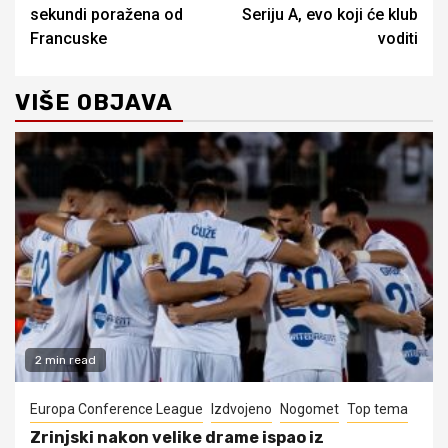
Reading
sekundi poražena od
Seriju A, evo koji će klub
Francuske
voditi
VIŠE OBJAVA
2 min read
Europa Conference League
Izdvojeno
Nogomet
Top tema
Zrinjski nakon velike drame ispao iz