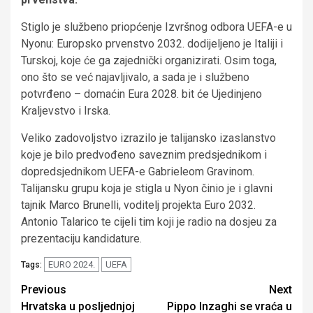
Stiglo je službeno priopćenje Izvršnog odbora UEFA-e u
Nyonu: Europsko prvenstvo 2032. dodijeljeno je Italiji i
Turskoj, koje će ga zajednički organizirati. Osim toga,
ono što se već najavljivalo, a sada je i službeno
potvrđeno – domaćin Eura 2028. bit će Ujedinjeno
Kraljevstvo i Irska.
Veliko zadovoljstvo izrazilo je talijansko izaslanstvo
koje je bilo predvođeno saveznim predsjednikom i
dopredsjednikom UEFA-e Gabrieleom Gravinom.
Talijansku grupu koja je stigla u Nyon činio je i glavni
tajnik Marco Brunelli, voditelj projekta Euro 2032.
Antonio Talarico te cijeli tim koji je radio na dosjeu za
prezentaciju kandidature.
EURO 2024.
UEFA
Tags:
Continue
Previous
Next
Hrvatska u posljednjoj
Pippo Inzaghi se vraća u