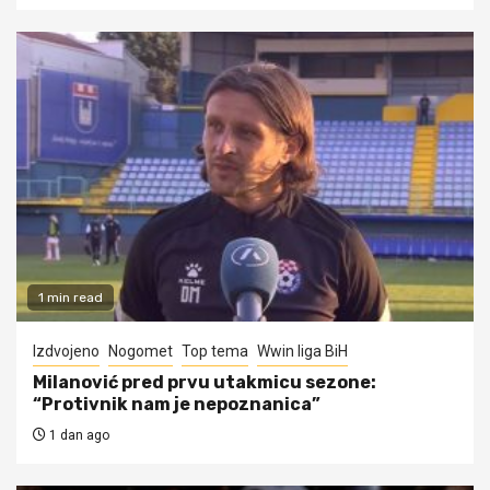
1 min read
Izdvojeno
Nogomet
Top tema
Wwin liga BiH
Milanović pred prvu utakmicu sezone:
“Protivnik nam je nepoznanica”
1 dan ago