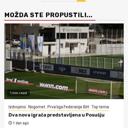
stranica
MOŽDA STE PROPUSTILI...
objava
1 min read
Izdvojeno
Nogomet
Prva liga Federacije BiH
Top tema
Dva nova igrača predstavljena u Posušju
1 dan ago