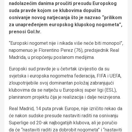
nadolazećim danima proučiti presudu Europskog
suda pravde kojom se klubovima dopušta
osnivanje novog natjecanja što je nazvao “prilikom
za unapređenjem europskog klupskog nogometa”,
prenosi Gol.hr.
“Europski nogomet nije i nikada više neće biti monopol”,
napomenuo je Florentino Perez (76), predsjednik Real
Madrida, u priopćenju poslanom medijima.
Europski sud pravde je u četvrtak izvijestio da su
svjetska i europska nogometna federacija, FIFA i UEFA,
zloupotrijebile svoj dominantan položaj zabranjujući
klubovima da se natječu u Europskoj super ligi (ESL),
planiranom projektu čija je realizacija i dalje neizvjesna.
Real Madrid, 14 puta prvak Europe, nije izričito rekao da
će nakon sudske presude nastaviti raditi na osnivanju
Superlige od 20-ak najbogatijih klubova, ali je poručio
da će “nastaviti raditi za dobrobit nogometa” i “nastaviti