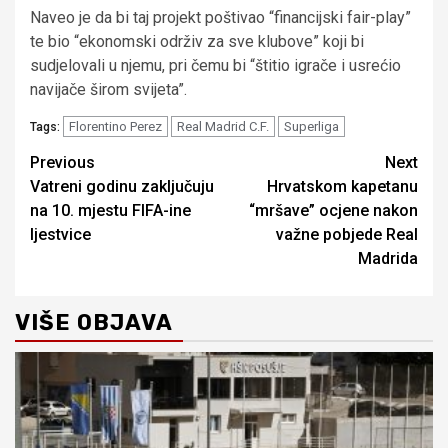
Naveo je da bi taj projekt poštivao “financijski fair-play”
te bio “ekonomski održiv za sve klubove” koji bi
sudjelovali u njemu, pri čemu bi “štitio igrače i usrećio
navijače širom svijeta”.
Florentino Perez
Real Madrid C.F.
Superliga
Tags:
Continue
Previous
Next
Vatreni godinu zaključuju
Hrvatskom kapetanu
Reading
na 10. mjestu FIFA-ine
“mršave” ocjene nakon
ljestvice
važne pobjede Real
Madrida
VIŠE OBJAVA