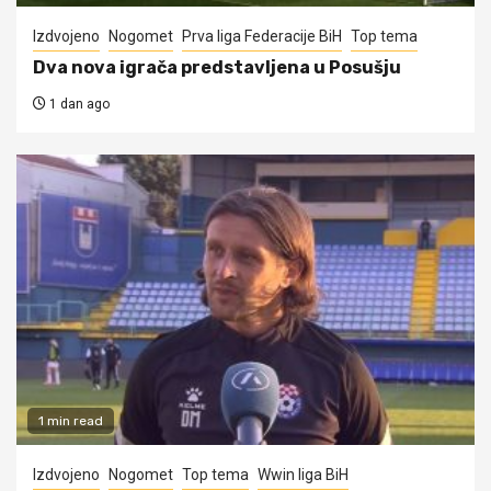
Izdvojeno
Nogomet
Prva liga Federacije BiH
Top tema
Dva nova igrača predstavljena u Posušju
1 dan ago
1 min read
Izdvojeno
Nogomet
Top tema
Wwin liga BiH