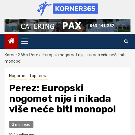
Skip
to
content
Primary
Menu
Korner 365
»
Perez: Europski nogomet nije i nikada više neće biti
monopol
Nogomet
Top tema
Perez: Europski
nogomet nije i nikada
više neće biti monopol
2 min read
3 godine ago