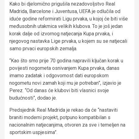
Kako bi djelomično prigušila nezadovoljstvo Real
Madrida, Barcelone i Juventusa, UEFA je odlučila od
iduće godine reformirati Ligu prvaka, u kojoj će biti više
međusobnih utakmica velikih klubova. To je još jedan
korak dalje od izvornog natjecanja Kupa prvaka, i
njegovog nastavka Lige prvaka, u kojem su se natjecali
samo prvaci europskih zemalja.
“Kao što smo prije 70 godina napravili ključan korak u
povijesti nogometa osnivanjem Kupa prvaka, danas
imamo zadatak i odgovornost dati europskom
nogometu novi zamah koji mu je potreban”, izjavio je
Perez. “Od danas će klubovi biti vlasnici svoje
budućnosti”, dodao je.
Predsjednik Real Madrida je rekao da će “nastaviti
braniti moderni projekt, potpuno kompatibilan s
nacionalnim natjecanjima, otvoren za sve i temeljen na
sportskim uspjesima”.