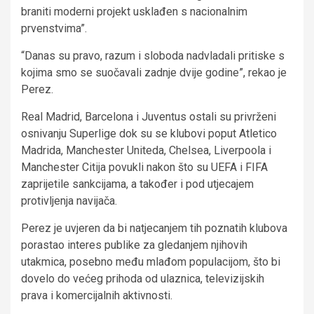
braniti moderni projekt usklađen s nacionalnim
prvenstvima”.
“Danas su pravo, razum i sloboda nadvladali pritiske s
kojima smo se suočavali zadnje dvije godine”, rekao je
Perez.
Real Madrid, Barcelona i Juventus ostali su privrženi
osnivanju Superlige dok su se klubovi poput Atletico
Madrida, Manchester Uniteda, Chelsea, Liverpoola i
Manchester Citija povukli nakon što su UEFA i FIFA
zaprijetile sankcijama, a također i pod utjecajem
protivljenja navijača.
Perez je uvjeren da bi natjecanjem tih poznatih klubova
porastao interes publike za gledanjem njihovih
utakmica, posebno među mlađom populacijom, što bi
dovelo do većeg prihoda od ulaznica, televizijskih
prava i komercijalnih aktivnosti.