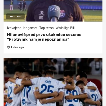
1 min read
Izdvojeno
Nogomet
Top tema
Wwin liga BiH
Milanović pred prvu utakmicu sezone:
“Protivnik nam je nepoznanica”
1 dan ago