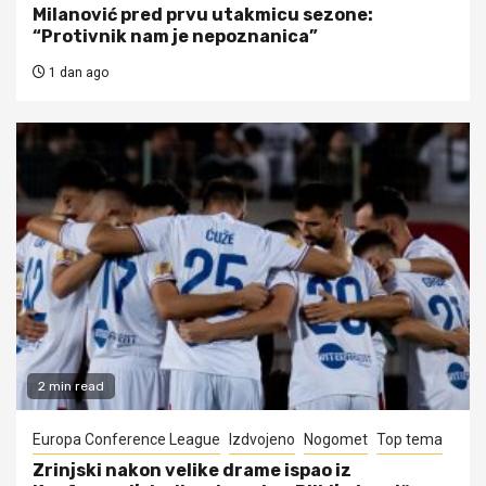
Milanović pred prvu utakmicu sezone:
“Protivnik nam je nepoznanica”
1 dan ago
2 min read
Europa Conference League
Izdvojeno
Nogomet
Top tema
Zrinjski nakon velike drame ispao iz