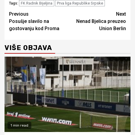
FK Radnik Bijeljina
Prva liga Republike Srpske
Tags:
Continue
Previous
Next
Posušje slavilo na
Nenad Bjelica preuzeo
Reading
gostovanju kod Proma
Union Berlin
VIŠE OBJAVA
1 min read