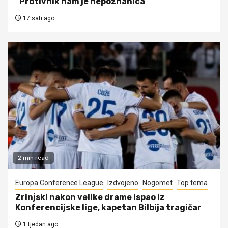
“Protivnik nam je nepoznanica”
17 sati ago
2 min read
Europa Conference League
Izdvojeno
Nogomet
Top tema
Zrinjski nakon velike drame ispao iz
Konferencijske lige, kapetan Bilbija tragičar
1 tjedan ago