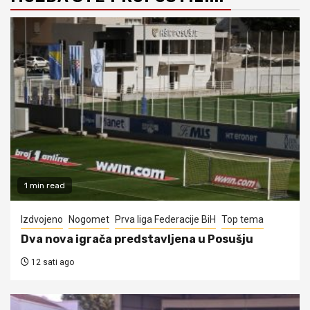
1 min read
Izdvojeno
Nogomet
Prva liga Federacije BiH
Top tema
Dva nova igrača predstavljena u Posušju
12 sati ago