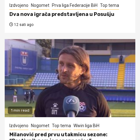
Izdvojeno
Nogomet
Prva liga Federacije BiH
Top tema
Dva nova igrača predstavljena u Posušju
12 sati ago
1 min read
Izdvojeno
Nogomet
Top tema
Wwin liga BiH
Milanović pred prvu utakmicu sezone: