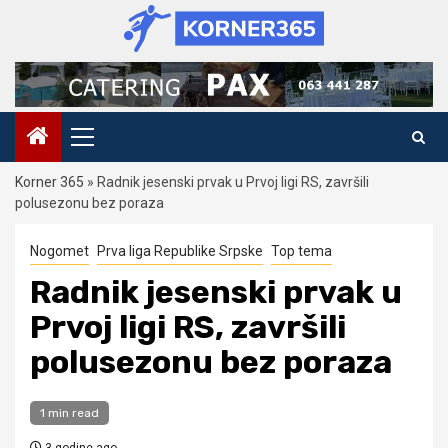
Skip
to
content
Primary
Menu
Korner 365
»
Radnik jesenski prvak u Prvoj ligi RS, završili
polusezonu bez poraza
Nogomet
Prva liga Republike Srpske
Top tema
Radnik jesenski prvak u
Prvoj ligi RS, završili
polusezonu bez poraza
1 min read
3 godine ago