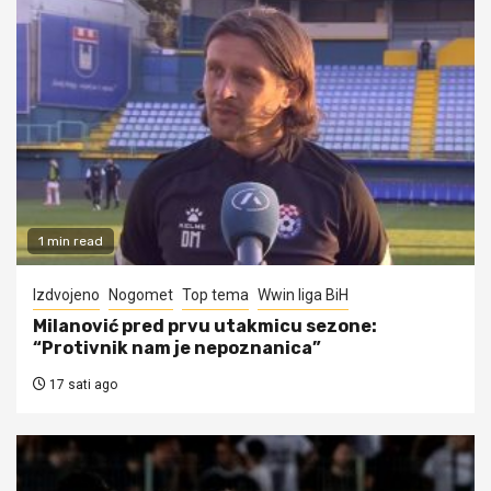
1 min read
Izdvojeno
Nogomet
Top tema
Wwin liga BiH
Milanović pred prvu utakmicu sezone:
“Protivnik nam je nepoznanica”
17 sati ago