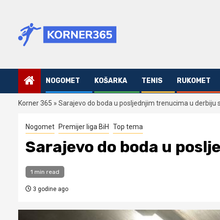
Skip
to
content
NOGOMET
KOŠARKA
TENIS
RUKOMET
Korner 365
»
Sarajevo do boda u posljednjim trenucima u derbiju
Nogomet
Premijer liga BiH
Top tema
Sarajevo do boda u poslj
1 min read
3 godine ago