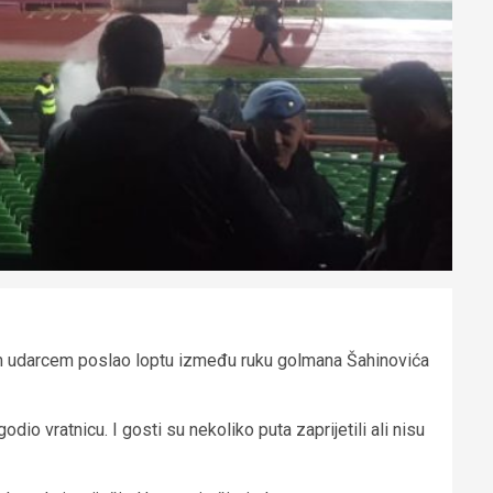
nim udarcem poslao loptu između ruku golmana Šahinovića
io vratnicu. I gosti su nekoliko puta zaprijetili ali nisu