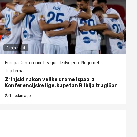
2 min read
Europa Conference League
Izdvojeno
Nogomet
Top tema
Zrinjski nakon velike drame ispao iz
Konferencijske lige, kapetan Bilbija tragičar
1 tjedan ago