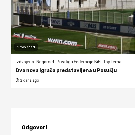
1 min read
Izdvojeno
Nogomet
Prva liga Federacije BiH
Top tema
Dva nova igrača predstavljena u Posušju
2 dana ago
Odgovori