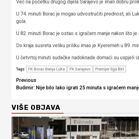
Već na početku drugog dijela Sarajevo je imali dobru prilik
U 74. minuti Borac je mogao udvostručiti prednost, ali Luk
gola.
U 82. minuti Borac je ostao s igračem manje nakon što je
Do kraja susreta veliku priliku imao je Kyeremeh u 89. m
U četvrtoj minuti sudačke nadoknade domaći su uspjeli izje
FK Borac Banja Luka
FK Sarajevo
Premijer liga BiH
Tags:
Continue
Previous
Budimir: Nije bilo lako igrati 25 minuta s igračem manje
Reading
VIŠE OBJAVA