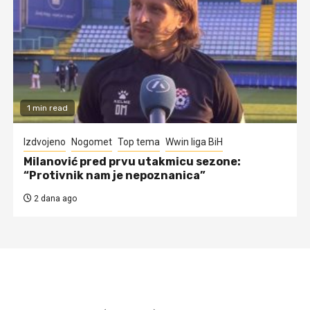
1 min read
Izdvojeno
Nogomet
Top tema
Wwin liga BiH
Milanović pred prvu utakmicu sezone:
“Protivnik nam je nepoznanica”
2 dana ago