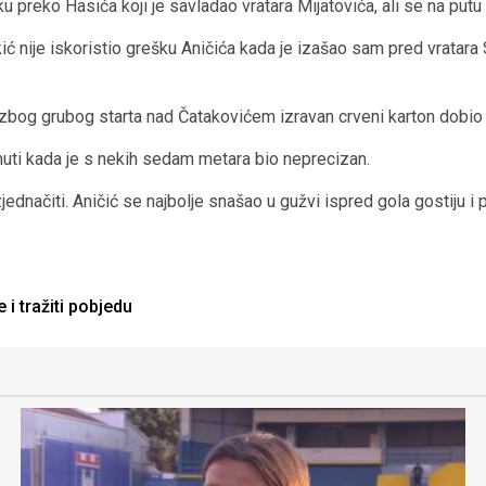
u preko Hasića koji je savladao vratara Mijatovića, ali se na putu d
ić nije iskoristio grešku Aničića kada je izašao sam pred vratara S
 zbog grubog starta nad Čatakovićem izravan crveni karton dobio 
inuti kada je s nekih sedam metara bio neprecizan.
dnačiti. Aničić se najbolje snašao u gužvi ispred gola gostiju i 
 i tražiti pobjedu