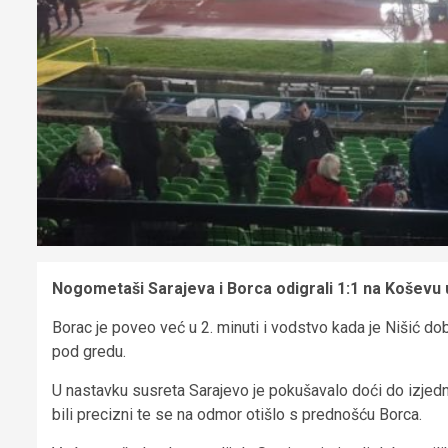
Nogometaši Sarajeva i Borca odigrali 1:1 na Koševu u 
Borac je poveo već u 2. minuti i vodstvo kada je Nišić 
pod gredu.
U nastavku susreta Sarajevo je pokušavalo doći do izjednače
bili precizni te se na odmor otišlo s prednošću Borca.