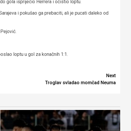
o gola ispriječio Herrera i očistio loptu.
arajeva i pokušao ga prebaciti, ali je pucati daleko od
Pejović.
poslao loptu u gol za konačnih 1:1.
Next
Troglav svladao momčad Neuma