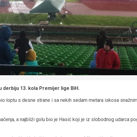
derbiju 13. kola Premijer lige BiH.
dobio loptu s desne strane i sa nekih sedam metara iskosa snaž
nja, a najbliži golu bio je Hasić koji je iz slobodnog udarca pogod