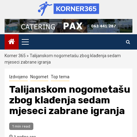
Skip
to
content
Primary
Menu
Korner 365
»
Talijanskom nogometašu zbog klađenja sedam
mjeseci zabrane igranja
Izdvojeno
Nogomet
Top tema
Talijanskom nogometašu
zbog klađenja sedam
mjeseci zabrane igranja
1 min read
3 godine ago