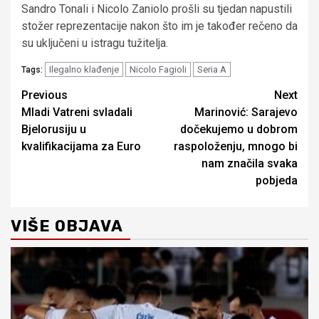
Sandro Tonali i Nicolo Zaniolo prošli su tjedan napustili
stožer reprezentacije nakon što im je također rečeno da
su uključeni u istragu tužitelja.
Ilegalno klađenje
Nicolo Fagioli
Seria A
Tags:
Continue
Previous
Next
Mladi Vatreni svladali
Marinović: Sarajevo
Reading
Bjelorusiju u
dočekujemo u dobrom
kvalifikacijama za Euro
raspoloženju, mnogo bi
nam značila svaka
pobjeda
VIŠE OBJAVA