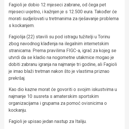
Fagioli je dobio 12 mjeseci zabrane, od čega pet
mjeseci uvjetno, i kažnjen je s 12.500 eura. Također će
morati sudjelovati u tretmanima za rješavanje problema
s kockanjem.
Fagiolija (22) stavili su pod istragu tužitelji u Torinu
zbog navodnog klađenja na ilegalnim internetskim
stranicama. Prema pravilima FIGC-a, igrač za kojeg se
utvrdi da se kladio na nogometne utakmice mogao je
dobiti zabranu igranja na najmanje tri godine, ali Fagioli
je imao blaži tretman nakon što je vlastima priznao
prekršaj.
Kao dio kazne morat će govoriti o svojim iskustvima u
najmanje 10 susreta s amaterskim sportskim
organizacijama i grupama za pomoć ovisnicima o
kockanju.
Fagioli je upisao jedan nastup za Italiju.