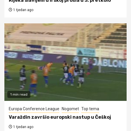
Rijeka slavljem u Irskoj prošla u 3. pretkolo
1 tjedan ago
1 min read
Europa Conference League
Nogomet
Top tema
Varaždin završio europski nastup u Češkoj
1 tjedan ago