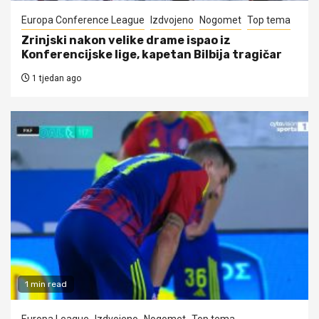
Europa Conference League
Izdvojeno
Nogomet
Top tema
Zrinjski nakon velike drame ispao iz
Konferencijske lige, kapetan Bilbija tragičar
1 tjedan ago
1 min read
Europa League
Izdvojeno
Nogomet
Top tema