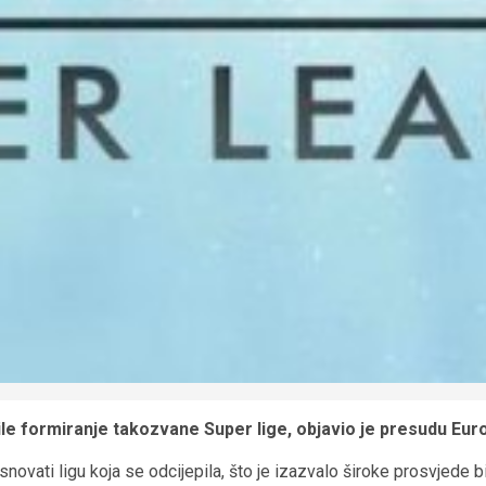
ile formiranje takozvane Super lige, objavio je presudu Eur
ovati ligu koja se odcijepila, što je izazvalo široke prosvjede bi