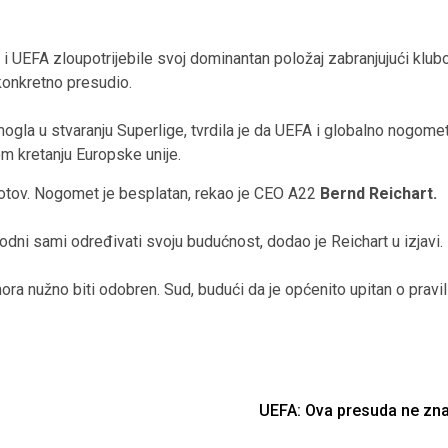
i UEFA zloupotrijebile svoj dominantan položaj zabranjujući klubov
konkretno presudio.
ogla u stvaranju Superlige, tvrdila je da UEFA i globalno nogomet
m kretanju Europske unije.
gotov. Nogomet je besplatan, rekao je CEO A22
Bernd Reichart.
odni sami određivati svoju budućnost, dodao je Reichart u izjavi.
mora nužno biti odobren. Sud, budući da je općenito upitan o pravi
UEFA: Ova presuda ne zna