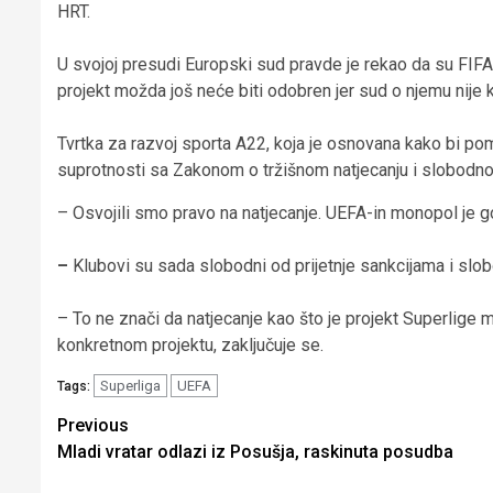
HRT.
U svojoj presudi Europski sud pravde je rekao da su FIFA 
projekt možda još neće biti odobren jer sud o njemu nije 
Tvrtka za razvoj sporta A22, koja je osnovana kako bi pom
suprotnosti sa Zakonom o tržišnom natjecanju i slobodno
– Osvojili smo pravo na natjecanje. UEFA-in monopol je 
–
Klubovi su sada slobodni od prijetnje sankcijama i slob
– To ne znači da natjecanje kao što je projekt Superlige 
konkretnom projektu, zaključuje se.
Superliga
UEFA
Tags:
Continue
Previous
Mladi vratar odlazi iz Posušja, raskinuta posudba
Reading