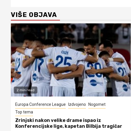
VIŠE OBJAVA
2 min read
Europa Conference League
Izdvojeno
Nogomet
Top tema
Zrinjski nakon velike drame ispao iz
Konferencijske lige, kapetan Bilbija tragičar