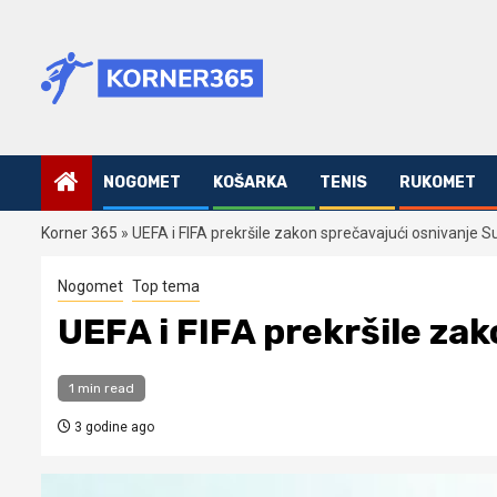
Skip
to
content
NOGOMET
KOŠARKA
TENIS
RUKOMET
Korner 365
»
UEFA i FIFA prekršile zakon sprečavajući osnivanje S
Nogomet
Top tema
UEFA i FIFA prekršile za
1 min read
3 godine ago