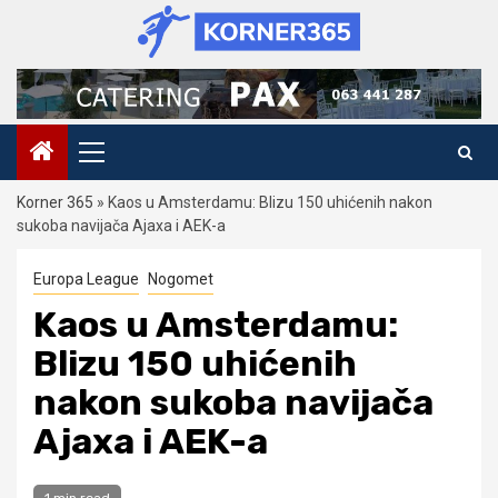
Skip
to
content
Primary
Menu
Korner 365
»
Kaos u Amsterdamu: Blizu 150 uhićenih nakon
sukoba navijača Ajaxa i AEK-a
Europa League
Nogomet
Kaos u Amsterdamu:
Blizu 150 uhićenih
nakon sukoba navijača
Ajaxa i AEK-a
1 min read