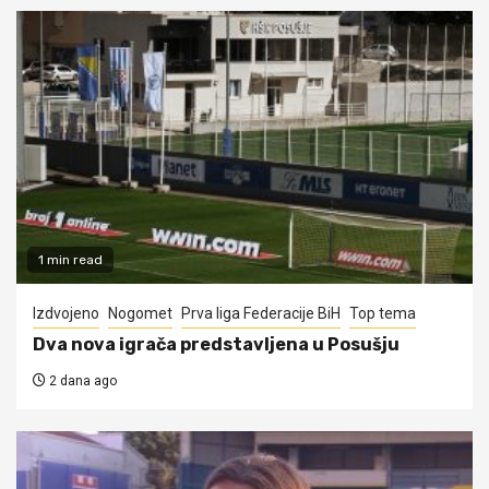
1 min read
Izdvojeno
Nogomet
Prva liga Federacije BiH
Top tema
Dva nova igrača predstavljena u Posušju
2 dana ago