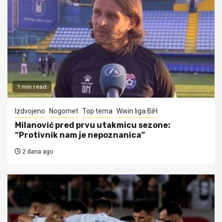
1 min read
Izdvojeno
Nogomet
Top tema
Wwin liga BiH
Milanović pred prvu utakmicu sezone:
“Protivnik nam je nepoznanica”
2 dana ago