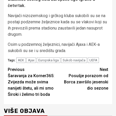
četvrtak.
Navijači nizozemskog i grčkog kluba sukobili su se na
postaji podzemne željeznice kada su se vlakovi koji su
ih prevozili prema stadionu zaustavili jedan nasuprot
drugom.
Osim u podzemnoj željeznici, navijači Ajaxa i AEK-a
sukobili su se i u središtu grada.
AEK
Ajax
Europska liga
Sukob navijača
UEFA
Tags:
Continue
Previous
Next
Šaravanja za Korner365:
Posušje porazom od
Reading
Zvijezda može svima
Borca završilo jesenski
nanijeti štetu, ali mi smo
dio sezone
Široki i želimo tri boda
VIŠE OBJAVA