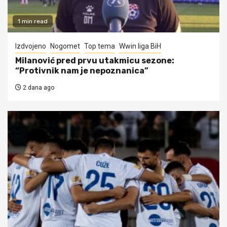
1 min read
Izdvojeno
Nogomet
Top tema
Wwin liga BiH
Milanović pred prvu utakmicu sezone:
“Protivnik nam je nepoznanica”
2 dana ago